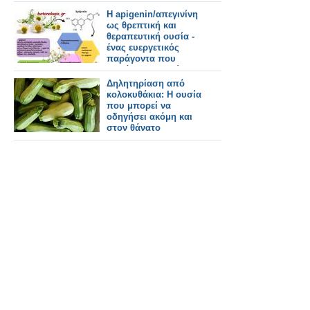
Η apigenin/απεγινίνη
ως θρεπτική και
θεραπευτική ουσία -
ένας ευεργετικός
παράγοντα που
προάγει την υγεία
μας, με πανίσχυρη
Δηλητηρίαση από
αντικαρκινική δράση
κολοκυθάκια: Η ουσία
που μπορεί να
οδηγήσει ακόμη και
στον θάνατο