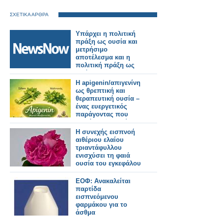
ΣΧΕΤΙΚΑ ΑΡΘΡΑ
Υπάρχει η πολιτική
πράξη ως ουσία και
μετρήσιμο
αποτέλεσμα και η
πολιτική πράξη ως
πρόσκαιρες
εντυπώσεις μέσω
Η apigenin/απιγενίνη
διαστρέβλωσης των
ως θρεπτική και
γεγονότων και της
θεραπευτική ουσία –
πραγματικότητας,
ένας ευεργετικός
χωρίς κανένα
παράγοντας που
μετρήσιμο
προάγει την υγεία
αποτέλεσμα, απλά για
μας, με πανίσχυρη
Η συνεχής εισπνοή
ατομική εξύψωση και
αντικαρκινική δράση
αιθέριου ελαίου
στιγμιαία
τριαντάφυλλου
ικανοποίηση.
ενισχύσει τη φαιά
ουσία του εγκεφάλου
ΕΟΦ: Ανακαλείται
παρτίδα
εισπνεόμενου
φαρμάκου για το
άσθμα