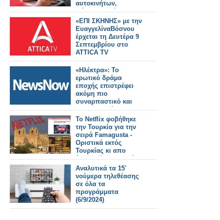
αυτοκινήτων,
πάρκινγκ, χώρους
εκδηλώσεων
«ΕΠΙ ΣΚΗΝΗΣ» με την
ΕυαγγελίναΒόσνου
έρχεται τη Δευτέρα 9
Σεπτεμβρίου στο
ATTICA ΤV
«Ηλέκτρα»: To
ερωτικό δράμα
εποχής επιστρέφει
ακόμη πιο
συναρπαστικό και
ανατρεπτικό
Το Νetflix φοβήθηκε
την Τουρκία για την
σειρά Famagusta -
Οριστικά εκτός
Τουρκίας κι απο
άλλες χώρες – Τι είπε
ο Κούλλης Νικολάου;
Αναλυτικά τα 15'
νούμερα τηλεθέασης
σε όλα τα
προγράμματα
(6/9/2024)