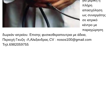
για μερική ή
πλήρη
απασχόληση
ως συνεργάτης
σε ιατρικό
κέντρο με
παραχώρηση
δωρεάν ιατρείου. Επισης φυσικοθεραπευτρια με άδεια,
Περιοχή Γκυζη -Λ,Αλεξανδρας.CV :
nosos100@gmail.com
Τηλ.6982059755