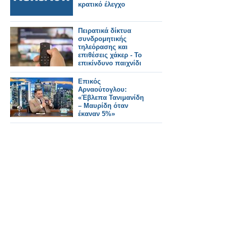
κρατικό έλεγχο
Πειρατικά δίκτυα
συνδρομητικής
τηλεόρασης και
επιθέσεις χάκερ - Το
επικίνδυνο παιχνίδι
με τα crypto
Επικός
Αρναούτογλου:
«Έβλεπα Τανιμανίδη
– Μαυρίδη όταν
έκαναν 5%»