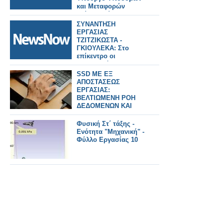
και Μεταφορών
Γιώργο Κώτσηρα θα
έχει ο Κωνσταντίνος
ΣΥΝΑΝΤΗΣΗ
Γκιουλέκας.
ΕΡΓΑΣΙΑΣ
ΤΖΙΤΖΙΚΩΣΤΑ -
ΓΚΙΟΥΛΕΚΑ: Στο
επίκεντρο οι
προτεραιότητες της
ΕΕ για τα μεγάλα έργα
SSD ME ΕΞ
υποδομών και
ΑΠΟΣΤΑΣΕΩΣ
μεταφορών, τον
ΕΡΓΑΣΙΑΣ:
τουρισμό και ο
ΒΕΛΤΙΩΜΕΝΗ ΡΟΗ
κομβικός ρόλος της
ΔΕΔΟΜΕΝΩΝ ΚΑΙ
Βόρειας Ελλάδας
ΕΞΟΙΚΟΝΟΜΗΣΗ
ΧΡΟΝΟΥ
Φυσική Στ΄ τάξης -
Ενότητα "Μηχανική" -
Φύλλο Εργασίας 10