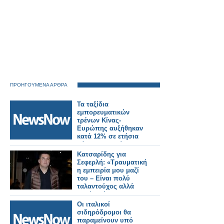
ΠΡΟΗΓΟΥΜΕΝΑ ΑΡΘΡΑ
Τα ταξίδια
εμπορευματικών
τρένων Κίνας-
Ευρώπης αυξήθηκαν
κατά 12% σε ετήσια
βάση την περίοδο
Ιανουαρίου-
Κατσαρίδης για
Αυγούστου2024
Σεφερλή: «Τραυματική
η εμπειρία μου μαζί
του – Είναι πολύ
ταλαντούχος αλλά
γιατί πρέπει να μας
λέει συνέχεια…»
Οι ιταλικοί
σιδηρόδρομοι θα
παραμείνουν υπό