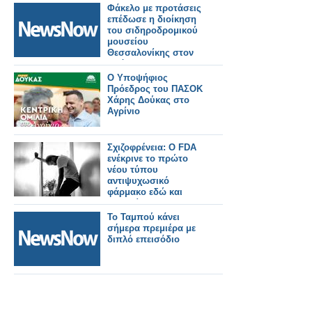
διάσημα κανάλια του
Φάκελο με προτάσεις
κόσμου
επέδωσε η διοίκηση
του σιδηροδρομικού
μουσείου
Θεσσαλονίκης στον
πρόεδρο του ΟΣΕ
Γιάννο Γραμματίδη.
Ο Υποψήφιος
Πρόεδρος του ΠΑΣΟΚ
Χάρης Δούκας στο
Αγρίνιο
Σχιζοφρένεια: Ο FDA
ενέκρινε το πρώτο
νέου τύπου
αντιψυχωσικό
φάρμακο εδώ και
δεκαετίες
Το Ταμπού κάνει
σήμερα πρεμιέρα με
διπλό επεισόδιο