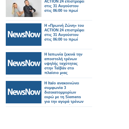
ACTION 24 επιστρέφει
στις 31 Αυγούστου
στις 06:00 το πρωί
Η «Πρωινή Ζώνη» του
ACTION 24 επιστρέφει
στις 31 Αυγούστου
στις 06:00 το πρωί
Η Ιαπωνία ξεκινά την
αποστολή τρένων
υψηλής ταχύτητας
στην Ταϊβάν στο
πλαίσιο μιας
σημαντικής
σιδηροδρομικής
Η Italo ανακοινώνει
παραγγελίας.
συμφωνία 3
δισεκατομμυρίων
ευρώ με τη Siemens
για την αγορά τρένων
για τη Γερμανία.