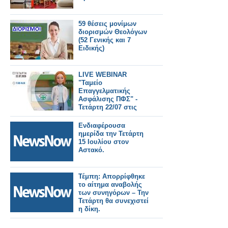
59 θέσεις μονίμων
διορισμών Θεολόγων
(52 Γενικής και 7
Ειδικής)
LIVE WEBINAR
"Ταμείο
Επαγγελματικής
Ασφάλισης ΠΦΣ" -
Τετάρτη 22/07 στις
17:00
Ενδιαφέρουσα
ημερίδα την Τετάρτη
15 Ιουλίου στον
Αστακό.
Τέμπη: Απορρίφθηκε
το αίτημα αναβολής
των συνηγόρων – Την
Τετάρτη θα συνεχιστεί
η δίκη.