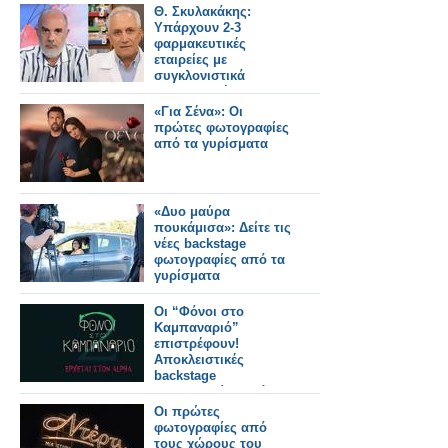
Θ. Σκυλακάκης:
Υπάρχουν 2-3
φαρμακευτικές
εταιρείες με
συγκλονιστικά
παραβατική
συμπεριφορά –
«Για Σένα»: Οι
Κάποια πρέπει να
πρώτες φωτογραφίες
τιμωρηθεί
από τα γυρίσματα
«Δυο μαύρα
πουκάμισα»: Δείτε τις
νέες backstage
φωτογραφίες από τα
γυρίσματα
Οι “Φόνοι στο
Καμπαναριό”
επιστρέφουν!
Αποκλειστικές
backstage
φωτογραφίες από τα
γυρίσματα!
Οι πρώτες
φωτογραφίες από
τους χώρους του