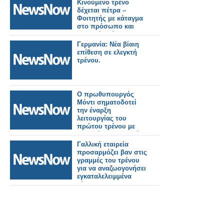
καταβάλουν
Κινούμενο τρένο
αποζημίωση 25.000
δέχεται πέτρα –
Ρουπίες.
Φοιτητής με κάταγμα
στο πρόσωπο και
σοβαρή βλάβη στην
όραση.
Γερμανία: Νέα βίαιη
επίθεση σε ελεγκτή
τρένου.
Ο πρωθυπουργός
Μόντι σηματοδοτεί
την έναρξη
λειτουργίας του
πρώτου τρένου με
υδρογόνο στην Ινδία,
αποκαλώντας το
Γαλλική εταιρεία
επιτυχημένο
προσαρμόζει βαν στις
παράδειγμα της
γραμμές του τρένου
καμπάνιας «Make in
για να αναζωογονήσει
India»
εγκαταλελειμμένα
δίκτυα.