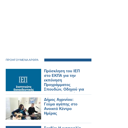
ΠΡΟΗΓΟΥΜΕΝΑ ΑΡΘΡΑ
Πρόσκληση του ΙΕΠ
στο ΕΚΠΑ για την
εκπόνηση
Προγράμματος
Σπουδών, Οδηγού για
τον Εκπαιδευτικό,
καθώς και
Δήμος Αγρινίου:
προδιαγραφών
Γεύμα αγάπης στο
διδακτικού πακέτου
Ανοικτό Κέντρο
για το μάθημα της
Ημέρας
Ηθικής