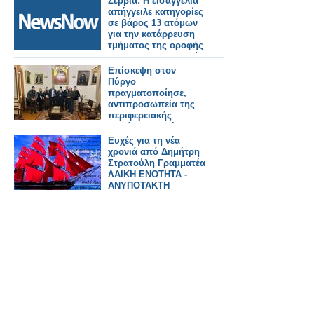
Σερβία: Η εισαγγελία
απήγγειλε κατηγορίες
σε βάρος 13 ατόμων
για την κατάρρευση
τμήματος της οροφής
του σιδηροδρομικού
σταθμού
Επίσκεψη στον
Πύργο
πραγματοποίησε,
αντιπροσωπεία της
περιφερειακής
παράταξης «Νέα
Δυτική Ελλάδα» με
Ευχές για τη νέα
επικεφαλής τον
χρονιά από Δημήτρη
Σπύρο Ν.
Στρατούλη Γραμματέα
Σκιαδαρέση.
ΛΑΙΚΗ ΕΝΟΤΗΤΑ -
ΑΝΥΠΟΤΑΚΤΗ
ΑΡΙΣΤΕΡΑ