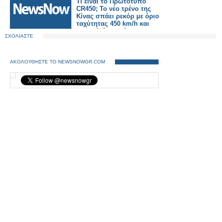
Τι είναι το Πρωτότυπο
CR450; Το νέο τρένο της
Κίνας σπάει ρεκόρ με όριο
ταχύτητας 450 km/h και
προκαλεί παγκόσμιο
ΣΧΟΛΙΑΣΤΕ
ενδιαφέρον
ΑΚΟΛΟΥΘΗΣΤΕ ΤΟ NEWSNOWGR.COM