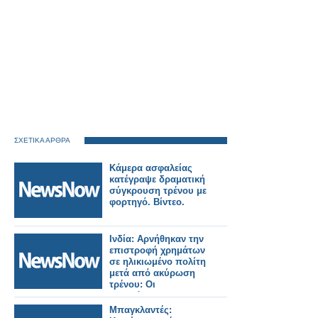
ΣΧΕΤΙΚΑ ΑΡΘΡΑ
Κάμερα ασφαλείας
κατέγραψε δραματική
σύγκρουση τρένου με
φορτηγό. Βίντεο.
Ινδία: Αρνήθηκαν την
επιστροφή χρημάτων
σε ηλικιωμένο πολίτη
μετά από ακύρωση
τρένου: Οι
σιδηρόδρομοι
διατάχθηκαν να
Μπαγκλαντές: