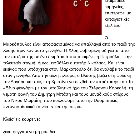
εξαιρετικές
ερμηνείες,
επιστρέφει με
καταιγιστικές
εξελίξεις!
Ο
Μαρκόπουλος είναι αποφασισμένος να απαλλαγεί από το παιδί της
Χλόης πριν καν αυτό γεννηθεί. Η Χλόη φοβισμένη οδηγείται από
τον πατέρα της σε ένα δωμάτιο όπου περιμένει η Πετρούλα… την
τελευταία στιγμή, όμως, εισβάλλει ο πατήρ Νικόλαος. Και είναι
εκείνος που υπόσχεται στον Μαρκόπουλο ότι θα αναλάβει το παιδί
όταν γεννηθεί. Από την άλλη πλευρά, ο Βλάσης βάζει στη φυλακή
τον Αργύρη και πιέζει τη Χριστίνα να δεχθεί την «πρότασή» του Το
«Ξένο φεγγάρι» με τον υποβλητικό ήχο του Στέφανου Κορκολή, τη
γεμάτη φωνή του Δημήτρη Μπάση και τους μοναδικούς στίχους
του Νίκου Μωραΐτη, που κυκλοφορεί από την Deep music,
«ντύνει» ιδανικά το νέο trailer της σειράς.
Κλείσ’ τις κουρτίνες
ξένο φεγγάρι να μη μας δει