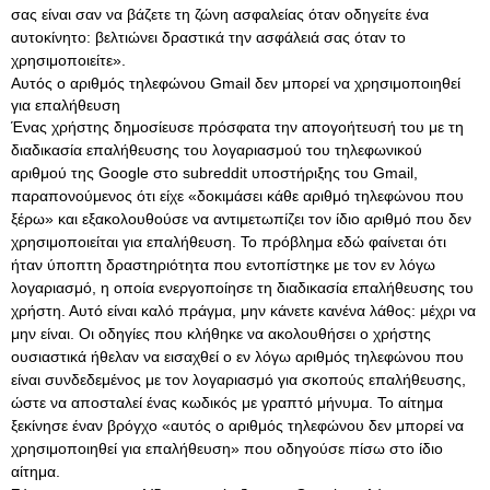
σας είναι σαν να βάζετε τη ζώνη ασφαλείας όταν οδηγείτε ένα
αυτοκίνητο: βελτιώνει δραστικά την ασφάλειά σας όταν το
χρησιμοποιείτε».
Αυτός ο αριθμός τηλεφώνου Gmail δεν μπορεί να χρησιμοποιηθεί
για επαλήθευση
Ένας χρήστης δημοσίευσε πρόσφατα την απογοήτευσή του με τη
διαδικασία επαλήθευσης του λογαριασμού του τηλεφωνικού
αριθμού της Google στο subreddit υποστήριξης του Gmail,
παραπονούμενος ότι είχε «δοκιμάσει κάθε αριθμό τηλεφώνου που
ξέρω» και εξακολουθούσε να αντιμετωπίζει τον ίδιο αριθμό που δεν
χρησιμοποιείται για επαλήθευση. Το πρόβλημα εδώ φαίνεται ότι
ήταν ύποπτη δραστηριότητα που εντοπίστηκε με τον εν λόγω
λογαριασμό, η οποία ενεργοποίησε τη διαδικασία επαλήθευσης του
χρήστη. Αυτό είναι καλό πράγμα, μην κάνετε κανένα λάθος: μέχρι να
μην είναι. Οι οδηγίες που κλήθηκε να ακολουθήσει ο χρήστης
ουσιαστικά ήθελαν να εισαχθεί ο εν λόγω αριθμός τηλεφώνου που
είναι συνδεδεμένος με τον λογαριασμό για σκοπούς επαλήθευσης,
ώστε να αποσταλεί ένας κωδικός με γραπτό μήνυμα. Το αίτημα
ξεκίνησε έναν βρόγχο «αυτός ο αριθμός τηλεφώνου δεν μπορεί να
χρησιμοποιηθεί για επαλήθευση» που οδηγούσε πίσω στο ίδιο
αίτημα.