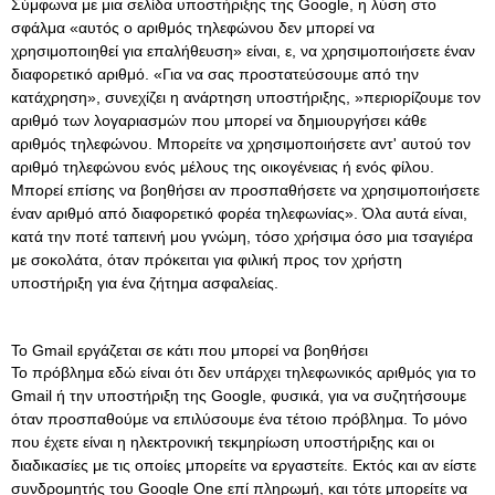
Σύμφωνα με μια σελίδα υποστήριξης της Google, η λύση στο
σφάλμα «αυτός ο αριθμός τηλεφώνου δεν μπορεί να
χρησιμοποιηθεί για επαλήθευση» είναι, ε, να χρησιμοποιήσετε έναν
διαφορετικό αριθμό. «Για να σας προστατεύσουμε από την
κατάχρηση», συνεχίζει η ανάρτηση υποστήριξης, »περιορίζουμε τον
αριθμό των λογαριασμών που μπορεί να δημιουργήσει κάθε
αριθμός τηλεφώνου. Μπορείτε να χρησιμοποιήσετε αντ' αυτού τον
αριθμό τηλεφώνου ενός μέλους της οικογένειας ή ενός φίλου.
Μπορεί επίσης να βοηθήσει αν προσπαθήσετε να χρησιμοποιήσετε
έναν αριθμό από διαφορετικό φορέα τηλεφωνίας». Όλα αυτά είναι,
κατά την ποτέ ταπεινή μου γνώμη, τόσο χρήσιμα όσο μια τσαγιέρα
με σοκολάτα, όταν πρόκειται για φιλική προς τον χρήστη
υποστήριξη για ένα ζήτημα ασφαλείας.
Το Gmail εργάζεται σε κάτι που μπορεί να βοηθήσει
Το πρόβλημα εδώ είναι ότι δεν υπάρχει τηλεφωνικός αριθμός για το
Gmail ή την υποστήριξη της Google, φυσικά, για να συζητήσουμε
όταν προσπαθούμε να επιλύσουμε ένα τέτοιο πρόβλημα. Το μόνο
που έχετε είναι η ηλεκτρονική τεκμηρίωση υποστήριξης και οι
διαδικασίες με τις οποίες μπορείτε να εργαστείτε. Εκτός και αν είστε
συνδρομητής του Google One επί πληρωμή, και τότε μπορείτε να