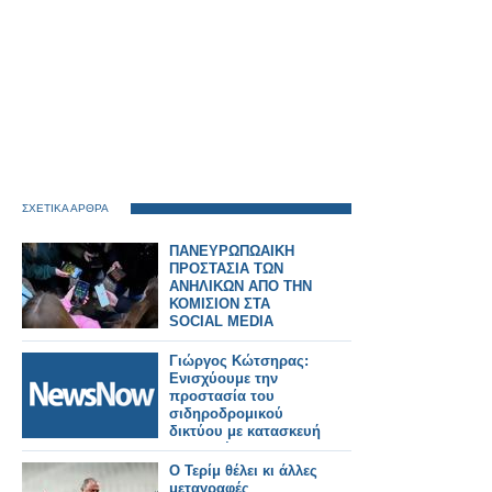
ΣΧΕΤΙΚΑ ΑΡΘΡΑ
ΠΑΝΕΥΡΩΠΩΑΙΚΗ
ΠΡΟΣΤΑΣΙΑ ΤΩΝ
ΑΝΗΛΙΚΩΝ ΑΠΟ ΤΗΝ
ΚΟΜΙΣΙΟΝ ΣΤΑ
SOCIAL MEDIA
Γιώργος Κώτσηρας:
Ενισχύουμε την
προστασία του
σιδηροδρομικού
δικτύου με κατασκευή
ενισχυμένης
περίφραξης σε
Ο Τερίμ θέλει κι άλλες
Θριάσιο, Θήβα και
μεταγραφές