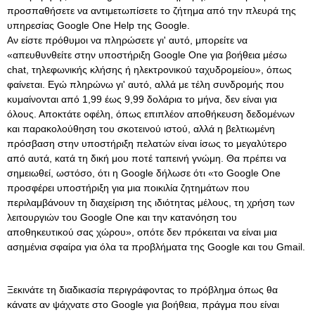
προσπαθήσετε να αντιμετωπίσετε το ζήτημα από την πλευρά της
υπηρεσίας Google One Help της Google.
Αν είστε πρόθυμοι να πληρώσετε γι' αυτό, μπορείτε να
«απευθυνθείτε στην υποστήριξη Google One για βοήθεια μέσω
chat, τηλεφωνικής κλήσης ή ηλεκτρονικού ταχυδρομείου», όπως
φαίνεται. Εγώ πληρώνω γι' αυτό, αλλά με τέλη συνδρομής που
κυμαίνονται από 1,99 έως 9,99 δολάρια το μήνα, δεν είναι για
όλους. Αποκτάτε οφέλη, όπως επιπλέον αποθήκευση δεδομένων
και παρακολούθηση του σκοτεινού ιστού, αλλά η βελτιωμένη
πρόσβαση στην υποστήριξη πελατών είναι ίσως το μεγαλύτερο
από αυτά, κατά τη δική μου ποτέ ταπεινή γνώμη. Θα πρέπει να
σημειωθεί, ωστόσο, ότι η Google δήλωσε ότι «το Google One
προσφέρει υποστήριξη για μια ποικιλία ζητημάτων που
περιλαμβάνουν τη διαχείριση της ιδιότητας μέλους, τη χρήση των
λειτουργιών του Google One και την κατανόηση του
αποθηκευτικού σας χώρου», οπότε δεν πρόκειται να είναι μια
ασημένια σφαίρα για όλα τα προβλήματα της Google και του Gmail.
Ξεκινάτε τη διαδικασία περιγράφοντας το πρόβλημα όπως θα
κάνατε αν ψάχνατε στο Google για βοήθεια, πράγμα που είναι