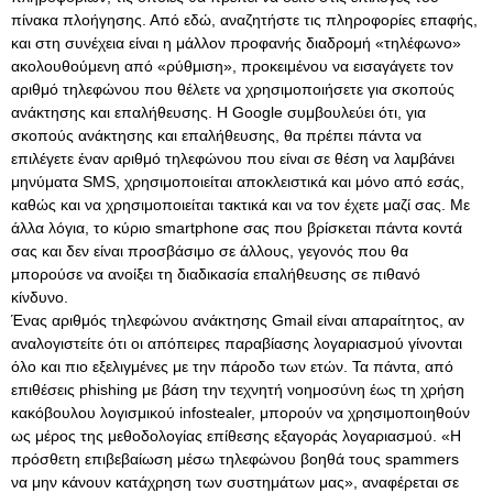
πίνακα πλοήγησης. Από εδώ, αναζητήστε τις πληροφορίες επαφής,
και στη συνέχεια είναι η μάλλον προφανής διαδρομή «τηλέφωνο»
ακολουθούμενη από «ρύθμιση», προκειμένου να εισαγάγετε τον
αριθμό τηλεφώνου που θέλετε να χρησιμοποιήσετε για σκοπούς
ανάκτησης και επαλήθευσης. Η Google συμβουλεύει ότι, για
σκοπούς ανάκτησης και επαλήθευσης, θα πρέπει πάντα να
επιλέγετε έναν αριθμό τηλεφώνου που είναι σε θέση να λαμβάνει
μηνύματα SMS, χρησιμοποιείται αποκλειστικά και μόνο από εσάς,
καθώς και να χρησιμοποιείται τακτικά και να τον έχετε μαζί σας. Με
άλλα λόγια, το κύριο smartphone σας που βρίσκεται πάντα κοντά
σας και δεν είναι προσβάσιμο σε άλλους, γεγονός που θα
μπορούσε να ανοίξει τη διαδικασία επαλήθευσης σε πιθανό
κίνδυνο.
Ένας αριθμός τηλεφώνου ανάκτησης Gmail είναι απαραίτητος, αν
αναλογιστείτε ότι οι απόπειρες παραβίασης λογαριασμού γίνονται
όλο και πιο εξελιγμένες με την πάροδο των ετών. Τα πάντα, από
επιθέσεις phishing με βάση την τεχνητή νοημοσύνη έως τη χρήση
κακόβουλου λογισμικού infostealer, μπορούν να χρησιμοποιηθούν
ως μέρος της μεθοδολογίας επίθεσης εξαγοράς λογαριασμού. «Η
πρόσθετη επιβεβαίωση μέσω τηλεφώνου βοηθά τους spammers
να μην κάνουν κατάχρηση των συστημάτων μας», αναφέρεται σε