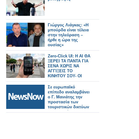
Ζευγολατιό.
Γιώργος Λιάγκας: «Η
μπούρδα είναι τέλεια
στην τηλεόραση –
ήρθε η ώρα της
ουσίας»
Zero-Click UI: H AI ΘΑ
ΞΕΡΕΙ ΤΑ ΠΑΝΤΑ ΓΙΑ
ΣΕΝΑ ΧΩΡΙΣ ΝΑ
ΑΓΓΙΞΕΙΣ ΤΟ
ΚΙΝΗΤΟΥ ΣΟΥ- ΟΙ
ΚΙΝΔΥΝΟΙ
Σε ευρωπαϊκό
επίπεδο αναλαμβάνει
ο Γ. Μανιάτης την
προστασία των
τουριστικών δικτύων
Σιδηροδρόμου.