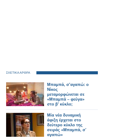
ΣΧΕΤΙΚΑ ΑΡΘΡΑ
Μπαμπά, σ’αγαπώ: ο
Νίκος
μεταμορφώνεται σε
«Μπαμπά – φεύγα»
στο β’ κύκλο;
Μία νέα δυναμική
άφιξη έρχεται στο
δεύτερο κύκλο της
σειράς «Μπαμπά, σ'
αγαπώ»