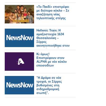
«Το Παιδί» επιστρέφει
με δεύτερο κύκλο – Σε
αναζήτηση νέας
τηλεοπτικής στέγης
Hellenic Train: Η
αμαξοστοιχία 1634
Θεσσαλονίκη –
Σέρρες
ακινητοποιήθηκε στον
Σταθμό Μουριές,
λόγω τεχνικής
Κι όμως!
βλάβης.
Επιστρέφουν στον
ALPHA με νέο κύκλο
επεισοδίων
"Η Δράμα σε νέα
τροχιά, οι Σέρρες
βυθισμένες στη
σιδηροδρομική
σιωπή".