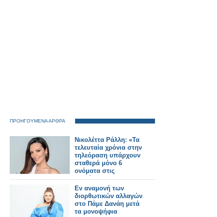
ΠΡΟΗΓΟΥΜΕΝΑ ΑΡΘΡΑ
Νικολέττα Ράλλη: «Τα
τελευταία χρόνια στην
τηλεόραση υπάρχουν
σταθερά μόνο 6
ονόματα στις
γυναίκες και 4 στους
άντρες»
Εν αναμονή των
διορθωτικών αλλαγών
στο Πάμε Δανάη μετά
τα μονοψήφια