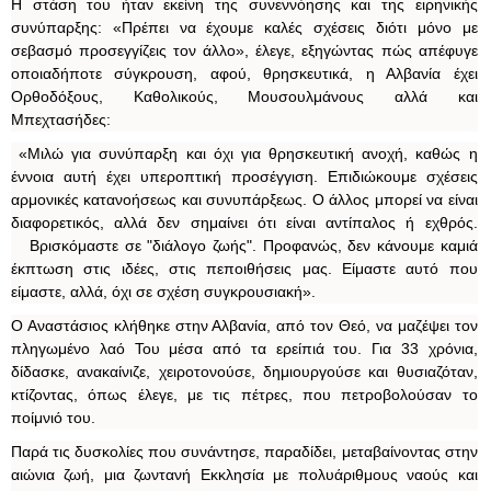
Η στάση του ήταν εκείνη της συνεννόησης και της ειρηνικής
συνύπαρξης: «Πρέπει να έχουμε καλές σχέσεις διότι μόνο με
σεβασμό προσεγγίζεις τον άλλο», έλεγε, εξηγώντας πώς απέφυγε
οποιαδήποτε σύγκρουση, αφού, θρησκευτικά, η Αλβανία έχει
Ορθοδόξους, Καθολικούς, Μουσουλμάνους αλλά και
Μπεχτασήδες:
«Μιλώ για συνύπαρξη και όχι για θρησκευτική ανοχή, καθώς η
έννοια αυτή έχει υπεροπτική προσέγγιση. Επιδιώκουμε σχέσεις
αρμονικές κατανοήσεως και συνυπάρξεως. Ο άλλος μπορεί να είναι
διαφορετικός, αλλά δεν σημαίνει ότι είναι αντίπαλος ή εχθρός.
Βρισκόμαστε σε "διάλογο ζωής". Προφανώς, δεν κάνουμε καμιά
έκπτωση στις ιδέες, στις πεποιθήσεις μας. Είμαστε αυτό που
είμαστε, αλλά, όχι σε σχέση συγκρουσιακή».
Ο Αναστάσιος κλήθηκε στην Αλβανία, από τον Θεό, να μαζέψει τον
πληγωμένο λαό Του μέσα από τα ερείπιά του. Για 33 χρόνια,
δίδασκε, ανακαίνιζε, χειροτονούσε, δημιουργούσε και θυσιαζόταν,
κτίζοντας, όπως έλεγε, με τις πέτρες, που πετροβολούσαν το
ποίμνιό του.
Παρά τις δυσκολίες που συνάντησε, παραδίδει, μεταβαίνοντας στην
αιώνια ζωή, μια ζωντανή Εκκλησία με πολυάριθμους ναούς και