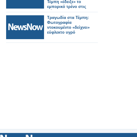
Τέμπη «έδειξε» το
εμπορικό τρένο στις
σήραγγες πριν την
τραγωδία
Τραγωδία στα Τέμπη:
Φωτογραφία
ντοκουμέντο «δείχνει»
εύφλεκτο υγρό