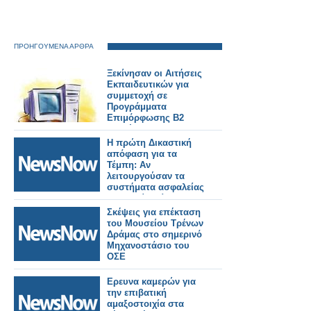
ΠΡΟΗΓΟΥΜΕΝΑ ΑΡΘΡΑ
Ξεκίνησαν οι Αιτήσεις
Εκπαιδευτικών για
συμμετοχή σε
Προγράμματα
Επιμόρφωσης Β2
επιπέδου Τ.Π.Ε.
Η πρώτη Δικαστική
απόφαση για τα
Τέμπη: Αν
λειτουργούσαν τα
συστήματα ασφαλείας
δεν θα είχε γίνει
δυστύχημα – Δεν
Σκέψεις για επέκταση
έπρεπε να γίνονται
του Μουσείου Τρένων
δρομολόγια
Δράμας στο σημερινό
Μηχανοστάσιο του
ΟΣΕ
Eρευνα καμερών για
την επιβατική
αμαξοστοιχία στα