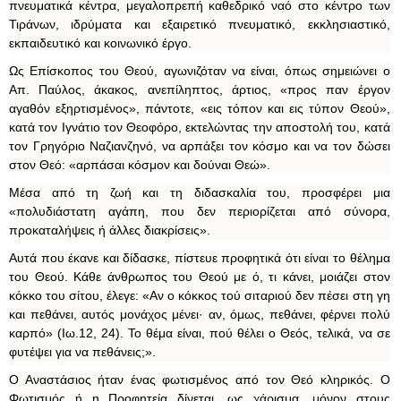
πνευματικά κέντρα, μεγαλοπρεπή καθεδρικό ναό στο κέντρο των
Τιράνων, ιδρύματα και εξαιρετικό πνευματικό, εκκλησιαστικό,
εκπαιδευτικό και κοινωνικό έργο.
Ως Επίσκοπος του Θεού, αγωνιζόταν να είναι, όπως σημειώνει ο
Απ. Παύλος, άκακος, ανεπίληπτος, άρτιος, «προς παν έργον
αγαθόν εξηρτισμένος», πάντοτε, «εις τόπον και εις τύπον Θεού»,
κατά τον Ιγνάτιο τον Θεοφόρο, εκτελώντας την αποστολή του, κατά
τον Γρηγόριο Ναζιανζηνό, να αρπάξει τον κόσμο και να τον δώσει
στον Θεό: «αρπάσαι κόσμον και δούναι Θεώ».
Μέσα από τη ζωή και τη διδασκαλία του, προσφέρει μια
«πολυδιάστατη αγάπη, που δεν περιορίζεται από σύνορα,
προκαταλήψεις ή άλλες διακρίσεις».
Αυτά που έκανε και δίδασκε, πίστευε προφητικά ότι είναι το θέλημα
του Θεού. Κάθε άνθρωπος του Θεού με ό, τι κάνει, μοιάζει στον
κόκκο του σίτου, έλεγε: «Aν ο κόκκος τού σιταριού δεν πέσει στη γη
και πεθάνει, αυτός μονάχος μένει· αν, όμως, πεθάνει, φέρνει πολύ
καρπό» (Ιω.12, 24). Το θέμα είναι, πού θέλει ο Θεός, τελικά, να σε
φυτέψει για να πεθάνεις;».
Ο Αναστάσιος ήταν ένας φωτισμένος από τον Θεό κληρικός. Ο
Φωτισμός ή η Προφητεία δίνεται, ως χάρισμα, μόνον στους