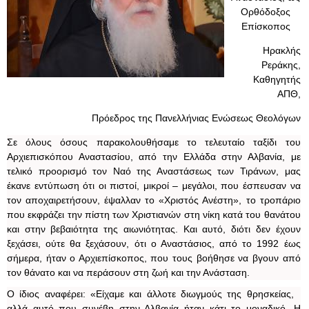
Ορθόδοξος
Επίσκοπος
Ηρακλής
Ρεράκης,
Καθηγητής
ΑΠΘ,
Πρόεδρος της Πανελλήνιας Ενώσεως Θεολόγων
Σε όλους όσους παρακολουθήσαμε το τελευταίο ταξίδι του
Αρχιεπισκόπου Αναστασίου, από την Ελλάδα στην Αλβανία, με
τελικό προορισμό τον Ναό της Αναστάσεως των Τιράνων, μας
έκανε εντύπωση ότι οι πιστοί, μικροί – μεγάλοι, που έσπευσαν να
τον αποχαιρετήσουν, έψαλλαν το «Χριστός Ανέστη», το τροπάριο
που εκφράζει την πίστη των Χριστιανών στη νίκη κατά του θανάτου
και στην βεβαιότητα της αιωνιότητας. Και αυτό, διότι δεν έχουν
ξεχάσει, ούτε θα ξεχάσουν, ότι ο Αναστάσιος, από το 1992 έως
σήμερα, ήταν ο Αρχιεπίσκοπος, που τους βοήθησε να βγουν από
τον θάνατο και να περάσουν στη ζωή και την Ανάσταση.
Ο ίδιος αναφέρει: «Είχαμε και άλλοτε διωγμούς της θρησκείας,
αλλά αυτό που συνέβη στην Αλβανία ήταν κάτι το μοναδικό. Η