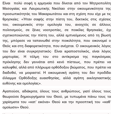
Είναι πολύ σοφή η ερμηνεία που δίνεται από τον Μητροπολίτη
Μεσογαίας και Λαυρεωτικής Νικόλαο στην οικουμενικότητα της
προσωπικότητάς του Μακαριωτάτου και στη σχέση που είχε με τις
θρησκείες: «Ήταν σαφής στην πίστη του, δεκτικός στις σχέσεις
του, οικουμενικός στην ομολογία του, ανοιχτός σε άλλους
πολιτισμούς, σε ξένες νοοτροπίες, σε ποικίλες θρησκείες, όχι
σχετικοποιώντας την πίστη του, αλλά εμπνεόμενος από τη βίωσή
της, μπόρεσε να ταπεινωθεί στην ποικιλότητα, που οικονομεί ο
Θεός και στη διαφορετικότητα, που ανέχεται. Ο οικουμενικός λόγος
του δεν είναι συγκρητιστικός· Είναι ιεραποστολικός, είναι λόγος
μαρτυρίας. Η τόλμη του στο αντίκρισμα της παγκόσμιας
πρόκλησης δεν γεννάται από κενό πίστεως, που πρέπει να
καλυφθεί, αλλά από πλήρωμα ορθόδοξου βιώματος, που πρέπει να
διαδοθεί, να μοιραστεί. Η οικουμενική αγάπη του δεν προδίδει
έλλειμμα Ορθόδοξης ευαισθησίας, αλλά αγάπη εκκλησιαστικής
ευθύνης και ομολογίας».
Αγαπούσε, αδιάκριτα, όλους τους ανθρώπους, γιατί όλους τους
θεωρούσε δημιουργήματα του Θεού, με τυπωμένα πάνω τους τα
χαρίσματα του «κατ’ εικόνα» Θεού και την προοπτική του «καθ’
ομοίωσιν» Θεού.