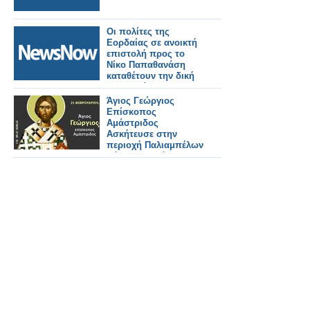
Οι πολίτες της
Εορδαίας σε ανοικτή
επιστολή προς το
Νίκο Παπαθανάση
καταθέτουν την δική
τους πρόταση για την
σιδηροδρομική
Άγιος Γεώργιος
γραμμή Ελλάδος -
Επίσκοπος
Αλβανίας
Αμάστριδος
Ασκήτευσε στην
περιοχή Παλιαμπέλων
Βόνιτσας Γράφει ο
Στυλιανός Ντίνος