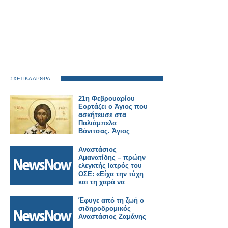
ΣΧΕΤΙΚΑ ΑΡΘΡΑ
21η Φεβρουαρίου
Εορτάζει ο Άγιος που
ασκήτευσε στα
Παλιάμπελα
Βόνιτσας. Άγιος
Γεώργιος Επίσκοπος
Αμάστριδος
Αναστάσιος
Αμανατίδης – πρώην
ελεγκτής Ιατρός του
ΟΣΕ: «Είχα την τύχη
και τη χαρά να
γνωρίσω αξιόλογους
ανθρώπους στον
Έφυγε από τη ζωή ο
σιδηρόδρομο»
σιδηροδρομικός
Αναστάσιος Ζαμάνης