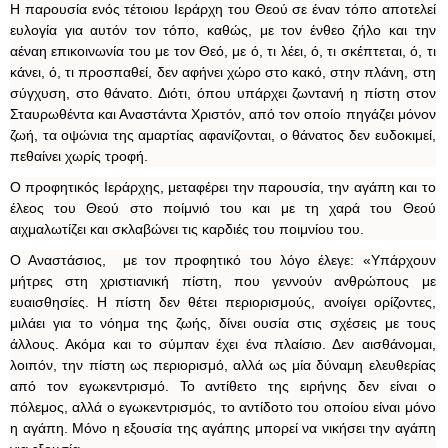
Η παρουσία ενός τέτοιου Ιεράρχη του Θεού σε έναν τόπο αποτελεί
ευλογία για αυτόν τον τόπο, καθώς, με τον ένθεο ζήλο και την
αέναη επικοινωνία του με τον Θεό, με ό, τι λέει, ό, τι σκέπτεται, ό, τι
κάνει, ό, τι προσπαθεί, δεν αφήνει χώρο στο κακό, στην πλάνη, στη
σύγχυση, στο θάνατο. Διότι, όπου υπάρχει ζωντανή η πίστη στον
Σταυρωθέντα και Αναστάντα Χριστόν, από τον οποίο πηγάζει μόνον
ζωή, τα οψώνια της αμαρτίας αφανίζονται, ο θάνατος δεν ευδοκιμεί,
πεθαίνει χωρίς τροφή.
Ο προφητικός Ιεράρχης, μεταφέρει την παρουσία, την αγάπη και το
έλεος του Θεού στο ποίμνιό του και με τη χαρά του Θεού
αιχμαλωτίζει και σκλαβώνει τις καρδιές του ποιμνίου του.
Ο Αναστάσιος, με τον προφητικό του λόγο έλεγε: «Υπάρχουν
μήτρες στη χριστιανική πίστη, που γεννούν ανθρώπους με
ευαισθησίες. Η πίστη δεν θέτει περιορισμούς, ανοίγει ορίζοντες,
μιλάει για το νόημα της ζωής, δίνει ουσία στις σχέσεις με τους
άλλους. Ακόμα και το σύμπαν έχει ένα πλαίσιο. Δεν αισθάνομαι,
λοιπόν, την πίστη ως περιορισμό, αλλά ως μία δύναμη ελευθερίας
από τον εγωκεντρισμό. Το αντίθετο της ειρήνης δεν είναι ο
πόλεμος, αλλά ο εγωκεντρισμός, το αντίδοτο του οποίου είναι μόνο
η αγάπη. Μόνο η εξουσία της αγάπης μπορεί να νικήσει την αγάπη