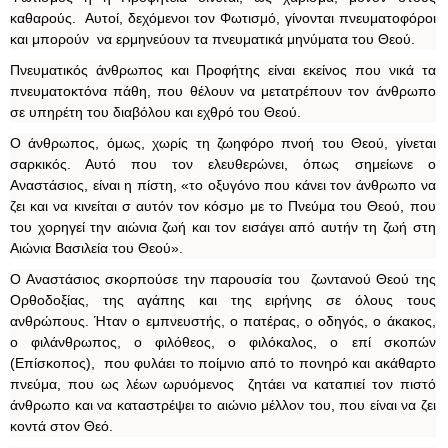
καθαρούς. Αυτοί, δεχόμενοι τον Φωτισμό, γίνονται πνευματοφόροι
και μπορούν να ερμηνεύουν τα πνευματικά μηνύματα του Θεού.
Πνευματικός άνθρωπος και Προφήτης είναι εκείνος που νικά τα
πνευματοκτόνα πάθη, που θέλουν να μετατρέπουν τον άνθρωπο
σε υπηρέτη του διαβόλου και εχθρό του Θεού.
Ο άνθρωπος, όμως, χωρίς τη ζωηφόρο πνοή του Θεού, γίνεται
σαρκικός. Αυτό που τον ελευθερώνει, όπως σημείωνε ο
Αναστάσιος, είναι η πίστη, «το οξυγόνο που κάνει τον άνθρωπο να
ζει και να κινείται σ αυτόν τον κόσμο με το Πνεύμα του Θεού, που
του χορηγεί την αιώνια ζωή και τον εισάγει από αυτήν τη ζωή στη
Αιώνια Βασιλεία του Θεού».
Ο Αναστάσιος σκορπούσε την παρουσία του ζωντανού Θεού της
Ορθοδοξίας, της αγάπης και της ειρήνης σε όλους τους
ανθρώπους. Ήταν ο εμπνευστής, ο πατέρας, ο οδηγός, ο άκακος,
ο φιλάνθρωπος, ο φιλόθεος, ο φιλόκαλος, ο επί σκοπών
(Επίσκοπος), που φυλάει το ποίμνιο από το πονηρό και ακάθαρτο
πνεύμα, που ως λέων ωρυόμενος ζητάει να καταπιεί τον πιστό
άνθρωπο και να καταστρέψει το αιώνιο μέλλον του, που είναι να ζει
κοντά στον Θεό.