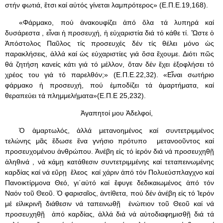
στήν φωτιά, ἔτσι καί αὐτός γίνεται λαμπρότερος» (Ε.Π.Ε.19,168).
«Φάρμακο, πού ἀνακουφίζει ἀπό ὅλα τά λυπηρά καί
δυσάρεστα , εἶναι ἡ προσευχή, ἡ εὐχαριστία διά τό κάθε τί. Ὥστε ὁ
Ἀπόστολος Παῦλος τίς προσευχές δέν τίς θέλει μόνο ὡς
παρακλήσεις, ἀλλά καί ὡς εὐχαριστίες γιά ὅσα ἔχουμε. Διότι πῶς
θά ζητήση κανείς κάτι γιά τό μέλλον, ὅταν δέν ἔχει ἐξοφλήσει τό
χρέος του γιά τό παρελθόν;» (Ε.Π.Ε.22,32). «Εἶναι σωτήριο
φάρμακο ἡ προσευχή, πού ἐμποδίζει τά ἁμαρτήματα, καί
θεραπεύει τά πλημμελήματα»(Ε.Π.Ε 25,232).
Ἀγαπητοί μου Ἀδελφοί,
Ὁ ἁμαρτωλός, ἀλλά μετανοημένος καί συντετριμμένος
τελώνης μᾶς ἔδωσε ἕνα γνήσιο πρότυπο μετανοοῦντος καί
προσευχομένου ἀνθρώπου. Ἀνέβη εἰς τό ἱερόν διά νά προσευχηθῇ
ἀληθινά , νά κάμῃ κατάθεσιν συντετριμμένης καί τεταπεινωμένης
καρδίας καί νά εὕρῃ ἔλεος καί χάριν ἀπό τόν Πολυεύσπλαγχνο καί
Πανοικτίρμονα Θεό, γι΄αὐτό καί ἔφυγε δεδικαιωμένος ἀπό τόν
Ναόν τοῦ Θεοῦ. Ὁ φαρισαῖος, ἀντίθετα, πού δέν ἀνέβη εἰς τό Ἱερόν
μέ εἰλικρινῆ διάθεσιν νά ταπεινωθῇ ἐνώπιον τοῦ Θεοῦ καί νά
προσευχηθῇ ἀπό καρδίας, ἀλλά διά νά αὐτοδιαφημισθῇ διά τά