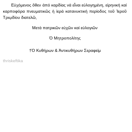
Εὐχόμενος ὅθεν ἀπό καρδίας νά εἶναι εὐλογημένη, εἰρηνική καί
καρποφόρα πνευματικῶς ἡ ἱερά κατανυκτική περίοδος τοῦ Ἱεροῦ
Τριῳδίου διατελῶ,
Μετά πατρικῶν εὐχῶν καί εὐλογιῶν
Ὁ Μητροπολίτης
†Ὁ Κυθήρων & Ἀντικυθήρων Σεραφείμ
thriskeftika