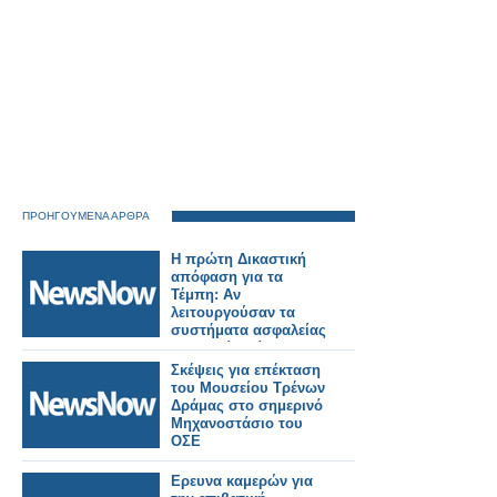
ΠΡΟΗΓΟΥΜΕΝΑ ΑΡΘΡΑ
Η πρώτη Δικαστική
απόφαση για τα
Τέμπη: Αν
λειτουργούσαν τα
συστήματα ασφαλείας
δεν θα είχε γίνει
δυστύχημα – Δεν
Σκέψεις για επέκταση
έπρεπε να γίνονται
του Μουσείου Τρένων
δρομολόγια
Δράμας στο σημερινό
Μηχανοστάσιο του
ΟΣΕ
Eρευνα καμερών για