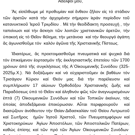
Ἀδελφοί μου,
Ἄς εἰσέλθωμε μέ προθυμίαν καί ἔνθεον ζῆλον εἰς τό στάδιον
τῶν ἀρετῶν κατά τήν ἀρχομένην σήμερον ἱεράν περίοδον τοῦ
κατανυκτικοῦ Ἱεροῦ Τριῳδίου . Μέ τήν θεοδίδακτη προσευχή , τήν
ταπείνωσι καί τήν ἄσκησι τῶν λοιπῶν χριστιανικῶν ἀρετῶν, τήν
ὑπακοή εἰς τό Θεῖον θέλημα, τήν μετάνοια καί τήν θεουργό ἀγάπη
ἄς ἀγωνισθοῦμε τόν καλόν ἀγῶνα τῆς Χριστιανικῆς Πίστεως.
Ἰδιαιτέρως, ἄς προετοιμασθοῦμε πνευματικά καί ψυχικά διά
τόν ἐπικείμενον ἑορτασμόν τῆς ἐκκλησιαστικῆς ἐπετείου τῶν 1700
χρόνων ἀπό τῆς συγκλήσεως τῆς Α΄Οἰκουμενικῆς Συνόδου (325-
2025μ.Χ.). Νά δοξάζωμεν καί νά εὐχαριστοῦμεν ἐκ βαθέων τόν
Τρισάγιον Κύριον καί Θεόν μας διά τήν παρέλευσιν καί
συμπλήρωσιν 17 αἰώνων Ὀρθοδόξου Χριστιανικῆς ζωῆς καί
Παραδόσεως ὑπό τό Θεῖον καί ἀληθινόν φῶς τῶν ἀνεγνωρισμένων
ἑπτά (7) Οἰκουμενικῶν Συνόδων καί τῶν Τοπικῶν ἐκείνων, τάς
ὁποίας ἀποδεξάμεναι ἐπεκύρωσαν. Αὖται περιφρουροῦν καί
διασῴζουν ἀνόθευτον τήν Θείαν Διδασκαλίαν τοῦ Θείου Λυτρωτοῦ
καί Σωτῆρος ἡμῶν Ἰησοῦ Χριστοῦ, τῶν Πνευματεμφόρων καί
Χριστοκηρύκων Ἁγίων Ἀποστόλων, τῶν Ἀποστολικῶν Πατέρων,
καθώς ἐπίσης καί τῶν πρό τῶν Ἁγίων Οἰκουμενικῶν Συνόδων