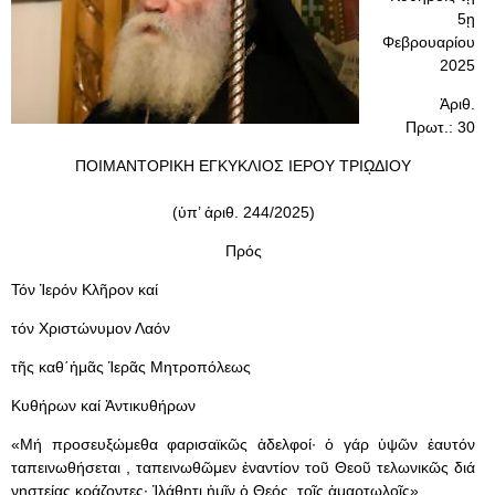
5ῃ
Φεβρουαρίου
2025
Ἀριθ.
Πρωτ.: 30
ΠΟΙΜΑΝΤΟΡΙΚΗ ΕΓΚΥΚΛΙΟΣ ΙΕΡΟΥ ΤΡΙῼΔΙΟΥ
(ὑπ’ ἀριθ. 244/2025)
Πρός
Τόν Ἱερόν Κλῆρον καί
τόν Χριστώνυμον Λαόν
τῆς καθ΄ἡμᾶς Ἱερᾶς Μητροπόλεως
Κυθήρων καί Ἀντικυθήρων
«Μή προσευξώμεθα φαρισαϊκῶς ἀδελφοί· ὁ γάρ ὑψῶν ἑαυτόν
ταπεινωθήσεται , ταπεινωθῶμεν ἐναντίον τοῦ Θεοῦ τελωνικῶς διά
νηστείας κράζοντες· Ἱλάθητι ἡμῖν ὁ Θεός, τοῖς ἁμαρτωλοῖς»