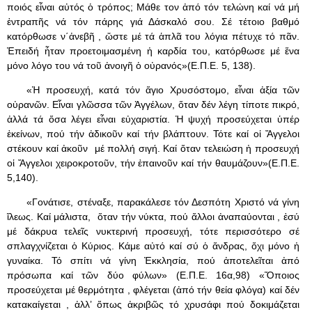
ποιός εἶναι αὐτός ὁ τρόπος; Μάθε τον ἀπό τόν τελώνη καί νά μή
ἐντραπῆς νά τόν πάρης γιά Δάσκαλό σου. Σέ τέτοιο βαθμό
κατόρθωσε ν΄ἀνεβῆ , ὥστε μέ τά ἁπλᾶ του λόγια πέτυχε τό πᾶν.
Ἐπειδή ἦταν προετοιμασμένη ἡ καρδία του, κατόρθωσε μέ ἕνα
μόνο λόγο του νά τοῦ ἀνοιγῆ ὁ οὐρανός»(Ε.Π.Ε. 5, 138).
«Ἡ προσευχή, κατά τόν ἅγιο Χρυσόστομο, εἶναι ἀξία τῶν
οὐρανῶν. Εἶναι γλῶσσα τῶν Ἀγγέλων, ὅταν δέν λέγη τίποτε πικρό,
ἀλλά τά ὅσα λέγει εἶναι εὐχαριστία. Ἡ ψυχή προσεύχεται ὑπέρ
ἐκείνων, πού τήν ἀδικοῦν καί τήν βλάπτουν. Τότε καί οἱ Ἄγγελοι
στέκουν καί ἀκοῦν μέ πολλή σιγή. Καί ὅταν τελειώση ἡ προσευχή
οἱ Ἄγγελοι χειροκροτοῦν, τήν ἐπαινοῦν καί τήν θαυμάζουν»(Ε.Π.Ε.
5,140).
«Γονάτισε, στέναξε, παρακάλεσε τόν Δεσπότη Χριστό νά γίνη
ἵλεως. Καί μάλιστα, ὅταν τήν νύκτα, πού ἄλλοι ἀναπαύονται , ἐσύ
μέ δάκρυα τελεῖς νυκτερινή προσευχή, τότε περισσότερο σέ
σπλαγχνίζεται ὁ Κύριος. Κάμε αὐτό καί σύ ὁ ἄνδρας, ὄχι μόνο ἡ
γυναίκα. Τό σπίτι νά γίνη Ἐκκλησία, πού ἀποτελεῖται ἀπό
πρόσωπα καί τῶν δύο φύλων» (Ε.Π.Ε. 16α,98) «Ὅποιος
προσεύχεται μέ θερμότητα , φλέγεται (ἀπό τήν θεία φλόγα) καί δέν
κατακαίγεται , ἀλλ’ ὅπως ἀκριβῶς τό χρυσάφι πού δοκιμάζεται