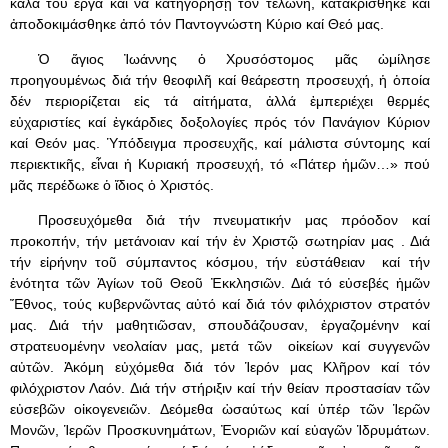
καλά του ἔργα καί νά κατηγορήσῃ τόν τελώνη, κατακρίσθηκε καί
ἀποδοκιμάσθηκε ἀπό τόν Παντογνώστη Κύριο καί Θεό μας.
Ὁ ἅγιος Ἰωάννης ὁ Χρυσόστομος μᾶς ὡμίλησε
προηγουμένως διά τήν θεοφιλῆ καί θεάρεστη προσευχή, ἡ ὁποία
δέν περιορίζεται εἰς τά αἰτήματα, ἀλλά ἐμπεριέχει θερμές
εὐχαριστίες καί ἐγκάρδιες δοξολογίες πρός τόν Πανάγιον Κύριον
καί Θεόν μας. Ὑπόδειγμα προσευχῆς, καί μάλιστα σύντομης καί
περιεκτικῆς, εἶναι ἡ Κυριακή προσευχή, τό «Πάτερ ἡμῶν…» πού
μᾶς περέδωκε ὁ ἴδιος ὁ Χριστός.
Προσευχόμεθα διά τήν πνευματικήν μας πρόοδον καί
προκοπήν, τήν μετάνοιαν καί τήν ἐν Χριστῷ σωτηρίαν μας . Διά
τήν εἰρήνην τοῦ σύμπαντος κόσμου, τήν εὐστάθειαν καί τήν
ἑνότητα τῶν Ἁγίων τοῦ Θεοῦ Ἐκκλησιῶν. Διά τό εὐσεβές ἡμῶν
Ἔθνος, τούς κυβερνῶντας αὐτό καί διά τόν φιλόχριστον στρατόν
μας. Διά τήν μαθητιῶσαν, σπουδάζουσαν, ἐργαζομένην καί
στρατευομένην νεολαίαν μας, μετά τῶν οἰκείων καί συγγενῶν
αὐτῶν. Ἀκόμη εὐχόμεθα διά τόν Ἱερόν μας Κλῆρον καί τόν
φιλόχριστον Λαόν. Διά τήν στήριξιν καί τήν θείαν προστασίαν τῶν
εὐσεβῶν οἰκογενειῶν. Δεόμεθα ὡσαύτως καί ὑπέρ τῶν Ἱερῶν
Μονῶν, Ἱερῶν Προσκυνημάτων, Ἐνοριῶν καί εὐαγῶν Ἱδρυμάτων.