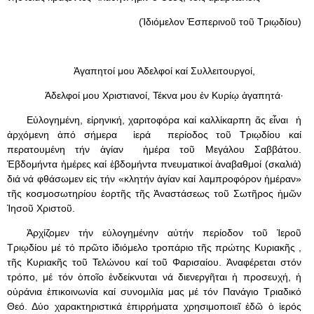
(Ἰδιόμελον Ἑσπερινοῦ τοῦ Τριῳδίου)
Ἀγαπητοί μου Ἀδελφοί καί Συλλειτουργοί,
Ἀδελφοί μου Χριστιανοί, Τέκνα μου ἐν Κυρίῳ ἀγαπητά·
Εὐλογημένη, εἰρηνική, χαριτοφόρα καί καλλίκαρπη ἄς εἶναι ἡ
ἀρχόμενη ἀπό σήμερα ἱερά περίοδος τοῦ Τριῳδίου καί
περατουμένη τήν ἁγίαν ἡμέρα τοῦ Μεγάλου Σαββάτου.
Ἑβδομήντα ἡμέρες καί ἑβδομήντα πνευματικοί ἀναβαθμοί (σκαλιά)
διά νά φθάσωμεν εἰς τήν «κλητήν ἁγίαν καί λαμπροφόρον ἡμέραν»
τῆς κοσμοσωτηρίου ἑορτῆς τῆς Ἀναστάσεως τοῦ Σωτῆρος ἡμῶν
Ἰησοῦ Χριστοῦ.
Ἀρχίζομεν τήν εὐλογημένην αὐτήν περίοδον τοῦ Ἱεροῦ
Τριῳδίου μέ τό πρῶτο ἰδιόμελο τροπάριο τῆς πρώτης Κυριακῆς ,
τῆς Κυριακῆς τοῦ Τελώνου καί τοῦ Φαρισαίου. Ἀναφέρεται στόν
τρόπο, μέ τόν ὁποῖο ἐνδείκνυται νά διενεργῆται ἡ προσευχή, ἡ
οὐράνια ἐπικοινωνία καί συνομιλία μας μέ τόν Πανάγιο Τριαδικό
Θεό. Δύο χαρακτηριστικά ἐπιρρήματα χρησιμοποιεῖ ἐδῶ ὁ ἱερός