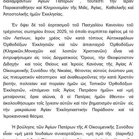
διαλαμψάντων Ἁγίων Πατέρων , τοὐτέστι τήν Ἱεράν
Παρακαταθήκην καί Κληρονομίαν τῆς Μιᾶς, Ἁγίας, Καθολικῆς καί
Ἀποστολικῆς ἡμῶν Ἐκκλησίας.
Ἐν ὄψει δέ τοῦ ἑορτασμοῦ τοῦ Πασχαλίου Κανονίου τοῦ
τρέχοντος σωτηρίου ἔτους 2025, τό ὁποῖο συμπίπτει ἐφέτος μέ τό
τῶν Λατίνων, ἱερόν χρέος τῶν κατά τόπους Αὐτοκεφάλων
Ὀρθοδόξων Ἐκκλησιῶν καί τῶν ἁπανταχοῦ Ὀρθοδόξων
(Κληρικῶν,Μοναχῶν καί λοιπῶν Χριστιανῶν) εἶναι νά
ἐντρυφήσωμεν εἰς τούς Δογματικούς Ὅρους, τήν Θεοφώτιστον
Διδαχήν καί τούς Θείους καί Ἱερούς Κανόνας τῆς Ἁγίας Α΄
Οἰκουμενικῆς Συνόδου τῆς Νικαίας, θέτοντες αὐτούς ἐνώπιον μας
ὡς πνευματικόν κάτοπτρον καί ἀναθεωροῦντες τήν κατά Χριστόν
βιοτήν, πολιτείαν καί πορείαν ἡμῶν ὡς Τοπικῶν Ὀρθοδόξων
Ἐκκλησιῶν, «ἑπόμενοι τοῖς Ἁγίοις Πατράσιν ἡμῶν» καί «μή
μεταίροντες ὅρια αἰώνια, ἅ οἱ Πατέρες ἡμῶν ἔθεντο» νά
ἀκολουθήσωμεν τοῖς ἴχνεσιν αὐτῶν καί τόν βηματισμόν αὐτῶν εἰς
τήν μακραίωνα Ἁγίαν Ἐκκλησιαστικήν Παράδοσιν καί τά
Ἱεροκανονικά θέσμια.
Ἡ βούλησις τῶν Ἁγίων Πατέρων τῆς Α’ Οἰκουμενικῆς Συνόδου
εἶναι· «μή μετά Ἰουδαίων συνεορτάζειν», «μή πρό τῆς (ἐαρινῆς)