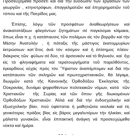
Προσευχόμεθα προσέτι καί διά τήν εὐόδωσιν τῶν ἐργασιῶν τῶν
γεωργῶν , κτηνοτρόφων, ἐπαγγελματιῶν καί ἐπιχειρηματιῶν τοῦ
τόπου καί τῆς Πατρίδος μας.
Ἐπίσης, λόγῳ τῶν προσφάτων ἀναθεωρήσεων καί
ἀνακατατάξεων φλεγόντων ζητημάτων σέ παγκόσμια κλίμακα,
ὅπως εἶναι π.χ. ἡ κατάπαυσις τῶν πολέμων εἰς τόν βορρᾶν καί τήν
Μέσην Ἀνατολήν , ἡ πάταξις τῆς μάστιγος ἑκατομμυρίων
ἐκτρώσεων κατ΄ἔτος ἀνά τόν κόσμον καί ἡ ἐπίσημος πλέον
διάκρισις τῶν φύλων σέ δύο, τό ἀρσενικόν καί τό θηλυκόν, καί ὄχι
εἰς τά φληναφήματα καί τερατουργήματα τοῦ παρελθόντος,
ἐγκαρδίους εὐχάς πρός τόν Ὕψιστον ἀναπέμπομεν καί διά τήν
κατάπαυσιν τῶν σκληρῶν καί πρωτοχριστιανικῶν, θά λέγαμε,
διωγμῶν κατά τῆς Κανονικῆς Ὀρθοδόξου Ἐκκλησίας τῆς
Οὐκρανίας, δυνάμει ψηφισθέντων πολιτειακῶν νόμων, κατά τῶν
Χριστιανῶν τῆς Συρίας καί τῶν ὅπου γῆς διωκομένων
Ὀρθοδόξων Χριστιανῶν. Ἀλλά καί διά τήν ἐνδοσχολικήν καί
ἐξωσχολικήν βίαν, πού ὑφίσταται ἡ μαθητιῶσα νεολαία καί τίς
γενικότερες πράξεις βίας εἰς βάρος μεγαλυτέρων τήν ἡλικίαν, καί
μάλιστα γυναικῶν, εἶναι ἐπιτακτική ἀνάγκη νά προσευχώμεθα
νύκτα καί ἡμέρα.