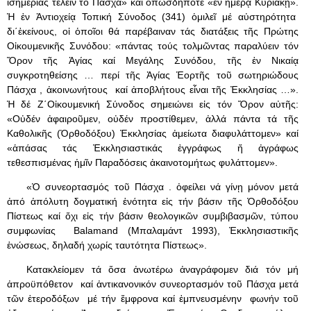
ἰσημερίας τελεῖν τό Πάσχα» καί ὁπωσδήποτε «ἐν ἡμέρᾳ Κυριακῇ».
Ἡ ἐν Ἀντιοχείᾳ Τοπική Σύνοδος (341) ὁμιλεῖ μέ αὐστηρότητα
δι΄ἐκείνους, οἱ ὁποῖοι θά παρέβαιναν τάς διατάξεις τῆς Πρώτης
Οἰκουμενικῆς Συνόδου: «πάντας τούς τολμῶντας παραλύειν τόν
Ὅρον τῆς Ἁγίας καί Μεγάλης Συνόδου, τῆς ἐν Νικαίᾳ
συγκροτηθείσης … περί τῆς Ἁγίας Ἑορτῆς τοῦ σωτηριώδους
Πάσχα , ἀκοινωνήτους καί ἀποβλήτους εἶναι τῆς Ἐκκλησίας …».
Ἡ δέ Ζ΄Οἰκουμενική Σύνοδος σημειώνει εἰς τόν Ὅρον αὐτῆς:
«Οὐδέν ἀφαιροῦμεν, οὐδέν προστίθεμεν, ἀλλά πάντα τά τῆς
Καθολικῆς (Ὀρθοδόξου) Ἐκκλησίας ἀμείωτα διαφυλάττομεν» καί
«ἁπάσας τάς Ἐκκλησιαστικάς ἐγγράφως ἤ ἀγράφως
τεθεσπισμένας ἡμῖν Παραδόσεις ἀκαινοτομήτως φυλάττομεν».
«Ὁ συνεορτασμός τοῦ Πάσχα . ὀφείλει νά γίνῃ μόνον μετά
ἀπό ἀπόλυτη δογματική ἑνότητα εἰς τήν βάσιν τῆς Ὀρθοδόξου
Πίστεως καί ὄχι εἰς τήν βάσιν θεολογικῶν συμβιβασμῶν, τύπου
συμφωνίας Balamand (Μπαλαμάντ 1993), Ἐκκλησιαστικῆς
ἑνώσεως, δηλαδή χωρίς ταυτότητα Πίστεως».
Κατακλείομεν τά ὅσα ἀνωτέρω ἀναγράφομεν διά τόν μή
ἀπροϋπόθετον καί ἀντικανονικόν συνεορτασμόν τοῦ Πάσχα μετά
τῶν ἑτεροδόξων μέ τήν ἔμφρονα καί ἐμπνευσμένην φωνήν τοῦ