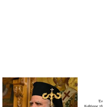
Ἐν
Κυθήροις τῇ