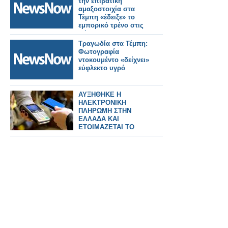
την επιβατική
αμαξοστοιχία στα
Τέμπη «έδειξε» το
εμπορικό τρένο στις
σήραγγες πριν την
τραγωδία
Τραγωδία στα Τέμπη:
Φωτογραφία
ντοκουμέντο «δείχνει»
εύφλεκτο υγρό
ΑΥΞΗΘΗΚΕ Η
ΗΛΕΚΤΡΟΝΙΚΗ
ΠΛΗΡΩΜΗ ΣΤΗΝ
ΕΛΛΑΔΑ ΚΑΙ
ΕΤΟΙΜΑΖΕΤΑΙ ΤΟ
ΤΕΛΟΣ ΤΩΝ
ΜΕΤΡΗΤΩΝ;