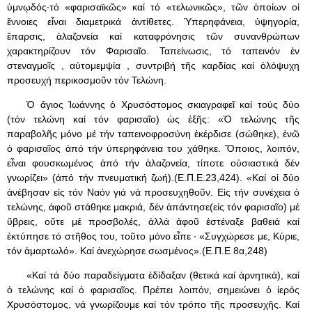
ὑμνῳδός·τό «φαρισαϊκῶς» καί τό «τελωνικῶς», τῶν ὁποίων οἱ
ἔννοιες εἶναι διαμετρικά ἀντίθετες. Ὑπερηφάνεια, ὑψηγορία,
ἔπαρσις, ἀλαζονεία καί καταφρόνησις τῶν συνανθρώπων
χαρακτηρίζουν τόν Φαρισαῖο. Ταπείνωσις, τό ταπεινόν ἐν
στεναγμοῖς , αὐτομεμψία , συντριβή τῆς καρδίας καί ὁλόψυχη
προσευχή περικοσμοῦν τόν Τελώνη.
Ὁ ἅγιος Ἰωάννης ὁ Χρυσόστομος σκιαγραφεῖ καί τούς δύο
(τόν τελώνη καί τόν φαρισαῖο) ὡς ἑξῆς: «Ὁ τελώνης τῆς
παραβολῆς μόνο μέ τήν ταπεινοφροσύνη ἐκέρδισε (σώθηκε), ἐνῶ
ὁ φαρισαῖος ἀπό τήν ὑπερηφάνεια του χάθηκε. Ὅποιος, λοιπόν,
εἶναι φουσκωμένος ἀπό τήν ἀλαζονεία, τίποτε οὐσιαστικά δέν
γνωρίζει» (ἀπό τήν πνευματική ζωή).(Ε.Π.Ε.23,424). «Καί οἱ δύο
ἀνέβησαν εἰς τόν Ναόν γιά νά προσευχηθοῦν. Εἰς τήν συνέχεια ὁ
τελώνης, ἀφοῦ στάθηκε μακριά, δέν ἀπάντησε(εἰς τόν φαρισαῖο) μέ
ὕβρεις, οὔτε μέ προσβολές, ἀλλά ἀφοῦ ἐστέναξε βαθειά καί
ἐκτύπησε τό στῆθος του, τοῦτο μόνο εἶπε · «Συγχώρεσε με, Κύριε,
τόν ἁμαρτωλό». Καί ἀνεχώρησε σωσμένος».(Ε.Π.Ε 8α,248)
«Καί τά δύο παραδείγματα ἐδίδαξαν (θετικά καί ἀρνητικά), καί
ὁ τελώνης καί ὁ φαρισαῖος. Πρέπει λοιπόν, σημειώνει ὁ ἱερός
Χρυσόστομος, νά γνωρίζουμε καί τόν τρόπο τῆς προσευχῆς. Καί