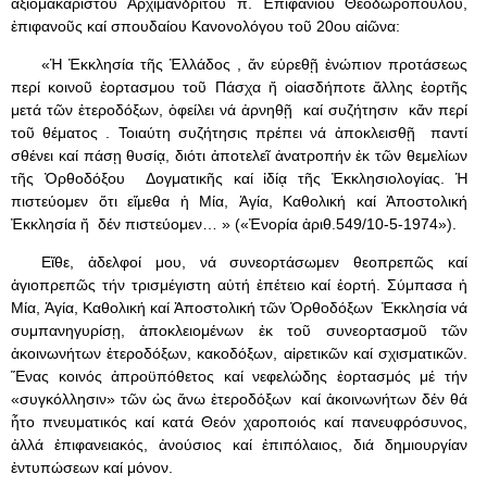
ἀξιομακαρίστου Ἀρχιμανδρίτου π. Ἐπιφανίου Θεοδωροπούλου,
ἐπιφανοῦς καί σπουδαίου Κανονολόγου τοῦ 20ου αἰῶνα:
«Ἡ Ἐκκλησία τῆς Ἑλλάδος , ἄν εὑρεθῇ ἐνώπιον προτάσεως
περί κοινοῦ ἑορτασμου τοῦ Πάσχα ἤ οἱασδήποτε ἄλλης ἑορτῆς
μετά τῶν ἑτεροδόξων, ὀφείλει νά ἀρνηθῇ καί συζήτησιν κἄν περί
τοῦ θέματος . Τοιαύτη συζήτησις πρέπει νά ἀποκλεισθῇ παντί
σθένει καί πάσῃ θυσίᾳ, διότι ἀποτελεῖ ἀνατροπήν ἐκ τῶν θεμελίων
τῆς Ὀρθοδόξου Δογματικῆς καί ἰδίᾳ τῆς Ἐκκλησιολογίας. Ἡ
πιστεύομεν ὅτι εἴμεθα ἡ Μία, Ἁγία, Καθολική καί Ἀποστολική
Ἐκκλησία ἤ δέν πιστεύομεν… » («Ἐνορία ἀριθ.549/10-5-1974»).
Εἴθε, ἀδελφοί μου, νά συνεορτάσωμεν θεοπρεπῶς καί
ἁγιοπρεπῶς τήν τρισμέγιστη αὐτή ἐπέτειο καί ἑορτή. Σύμπασα ἡ
Μία, Ἁγία, Καθολική καί Ἀποστολική τῶν Ὀρθοδόξων Ἐκκλησία νά
συμπανηγυρίσῃ, ἀποκλειομένων ἐκ τοῦ συνεορτασμοῦ τῶν
ἀκοινωνήτων ἑτεροδόξων, κακοδόξων, αἱρετικῶν καί σχισματικῶν.
Ἕνας κοινός ἀπροϋπόθετος καί νεφελώδης ἑορτασμός μέ τήν
«συγκόλλησιν» τῶν ὡς ἄνω ἑτεροδόξων καί ἀκοινωνήτων δέν θά
ἦτο πνευματικός καί κατά Θεόν χαροποιός καί πανευφρόσυνος,
ἀλλά ἐπιφανειακός, ἀνούσιος καί ἐπιπόλαιος, διά δημιουργίαν
ἐντυπώσεων καί μόνον.