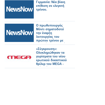
Γερμανία: Νέα βίαιη
επίθεση σε ελεγκτή
τρένου.
Ο πρωθυπουργός
Μόντι σηματοδοτεί
την έναρξη
λειτουργίας του
πρώτου τρένου με
υδρογόνο στην Ινδία,
αποκαλώντας το
«Σύγκρουση»:
επιτυχημένο
Ολοκληρώθηκαν τα
παράδειγμα της
γυρίσματα του νέου
καμπάνιας «Make in
ερωτικού δικαστικού
India»
θρίλερ του MEGA -
Δείτε νέο backstage
φωτογραφικό υλικό