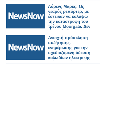
Λόρενς Μαρκς: Ως
νεαρός ρεπόρτερ, με
έστειλαν να καλύψω
την καταστροφή του
τρένου Moorgate. Δεν
είχα ιδέα ότι είχε
σκοτωθεί ο πατέρας
Ανοιχτή πρόσκληση
μου
συζήτησης-
ενημέρωσης για την
σχεδιαζόμενη όδευση
καλωδίων ηλεκτρικής
ενέργειας μέσα από
τον οικισμό των
Φυτειών.