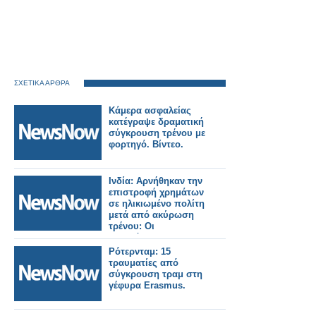
ΣΧΕΤΙΚΑ ΑΡΘΡΑ
Κάμερα ασφαλείας
κατέγραψε δραματική
σύγκρουση τρένου με
φορτηγό. Βίντεο.
Ινδία: Αρνήθηκαν την
επιστροφή χρημάτων
σε ηλικιωμένο πολίτη
μετά από ακύρωση
τρένου: Οι
σιδηρόδρομοι
διατάχθηκαν να
Ρότερνταμ: 15
καταβάλουν
τραυματίες από
αποζημίωση 25.000
σύγκρουση τραμ στη
Ρουπίες.
γέφυρα Erasmus.