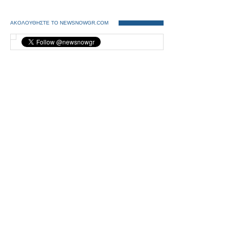
ΑΚΟΛΟΥΘΗΣΤΕ ΤΟ NEWSNOWGR.COM