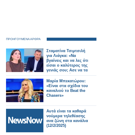
ΠΡΟΗΓΟΥΜΕΝΑ ΑΡΘΡΑ
Σταματίνα Τσιμτσιλή
για Λιάγκα: «Να
βγαίνεις και να λες ότι
είσαι ο καλύτερος της
γενιάς σου; Ασε να τα
πει ο σταθμός για
σένα»
Μαρία Μπεκατώρου:
«Είναι στα σχέδια του
καναλιού το Beat the
Chasers»
Αυτά είναι τα καθαρά
νούμερα τηλεθέασης
ανα ζώνη στα κανάλια
(12/2/2025)