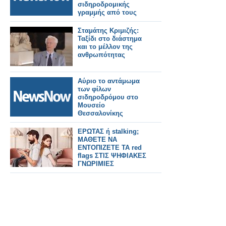
σιδηροδρομικής
γραμμής από τους
κατοίκους της
Ροδόπολη Σερρών
Σταμάτης Κριμιζής:
Ταξίδι στο διάστημα
και το μέλλον της
ανθρωπότητας
Αύριο το αντάμωμα
των φίλων
σιδηροδρόμου στο
Μουσείο
Θεσσαλονίκης
ΕΡΩΤΑΣ ή stalking;
ΜΑΘΕΤΕ ΝΑ
ΕΝΤΟΠΙΖΕΤΕ ΤΑ red
flags ΣΤΙΣ ΨΗΦΙΑΚΕΣ
ΓΝΩΡΙΜΙΕΣ