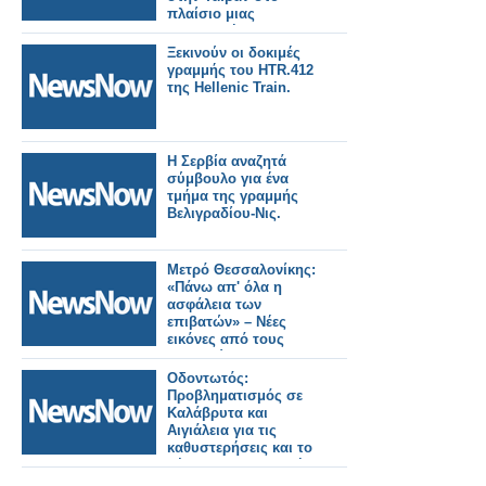
πλαίσιο μιας
σημαντικής
σιδηροδρομικής
Ξεκινούν οι δοκιμές
παραγγελίας.
γραμμής του HTR.412
της Hellenic Train.
Η Σερβία αναζητά
σύμβουλο για ένα
τμήμα της γραμμής
Βελιγραδίου-Νις.
Μετρό Θεσσαλονίκης:
«Πάνω απ' όλα η
ασφάλεια των
επιβατών» – Νέες
εικόνες από τους
σταθμούς της
Καλαμαριάς.
Οδοντωτός:
Προβληματισμός σε
Καλάβρυτα και
Αιγιάλεια για τις
καθυστερήσεις και το
μέλλον της ιστορικής
σιδηροδρομικής