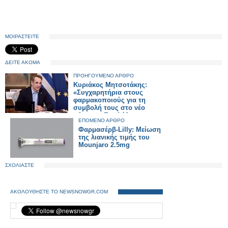
ΜΟΙΡΑΣΤΕΙΤΕ
ΔΕΙΤΕ ΑΚΟΜΑ
ΠΡΟΗΓΟΥΜΕΝΟ ΑΡΘΡΟ
Κυριάκος Μητσοτάκης:
«Συγχαρητήρια στους
φαρμακοποιούς για τη
συμβολή τους στο νέο
σύστημα Επαλήθευσης
ΕΠΟΜΕΝΟ ΑΡΘΡΟ
Φαρμάκων (HMVO)»
Φαρμασέρβ-Lilly: Μείωση
της λιανικής τιμής του
Mounjaro 2.5mg
ΣΧΟΛΙΑΣΤΕ
ΑΚΟΛΟΥΘΗΣΤΕ ΤΟ NEWSNOWGR.COM