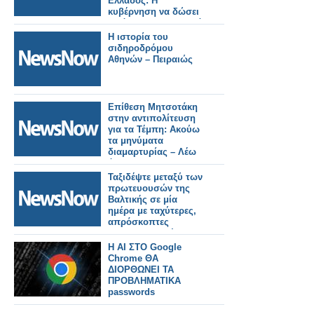
Ελλάδος: Η
κυβέρνηση να δώσει
σε όλους αναδρομικά
Η ιστορία του
σιδηροδρόμου
Αθηνών – Πειραιώς
Eπίθεση Μητσοτάκη
στην αντιπολίτευση
για τα Τέμπη: Ακούω
τα μηνύματα
διαμαρτυρίας – Λέω
όχι στην
εργαλειοποίηση και
Ταξιδέψτε μεταξύ των
τις θεωρίες
πρωτευουσών της
συνωμοσίας
Βαλτικής σε μία
ημέρα με ταχύτερες,
απρόσκοπτες
σιδηροδρομικές
συνδέσεις
Η AI ΣΤΟ Google
Chrome ΘΑ
ΔΙΟΡΘΩΝΕΙ ΤΑ
ΠΡΟΒΛΗΜΑΤΙΚΑ
passwords
ΑΥΤΟΜΑΤΑ