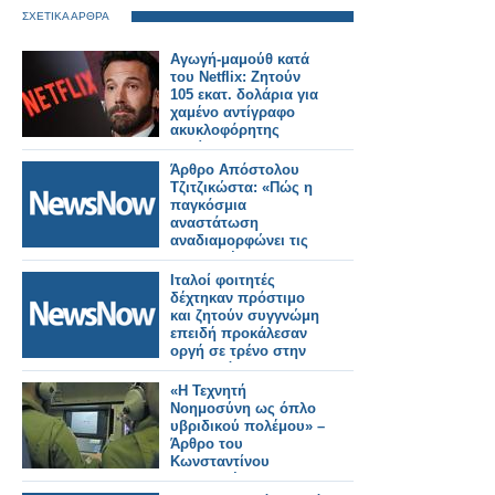
ΣΧΕΤΙΚΑ ΑΡΘΡΑ
Αγωγή-μαμούθ κατά
του Netflix: Ζητούν
105 εκατ. δολάρια για
χαμένο αντίγραφο
ακυκλοφόρητης
ταινίας
Άρθρο Απόστολου
Τζιτζικώστα: «Πώς η
παγκόσμια
αναστάτωση
αναδιαμορφώνει τις
μεταφορές και τον
τουρισμό»
Ιταλοί φοιτητές
δέχτηκαν πρόστιμο
και ζητούν συγγνώμη
επειδή προκάλεσαν
οργή σε τρένο στην
Μπανγκόκ.
«Η Τεχνητή
Νοημοσύνη ως όπλο
υβριδικού πολέμου» –
Άρθρο του
Κωνσταντίνου
Μπαλωμένου