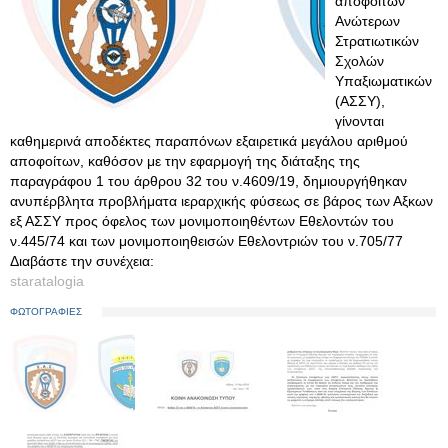
αποφοίτων
Ανώτερων
Στρατιωτικών
Σχολών
Υπαξιωματικών
(ΑΣΣΥ),
γίνονται
καθημερινά αποδέκτες παραπόνων εξαιρετικά μεγάλου αριθμού
αποφοίτων, καθόσον με την εφαρμογή της διάταξης της
παραγράφου 1 του άρθρου 32 του ν.4609/19, δημιουργήθηκαν
ανυπέρβλητα προβλήματα ιεραρχικής φύσεως σε βάρος των Αξκων
εξ ΑΣΣΥ προς όφελος των μονιμοποιηθέντων Εθελοντών του
ν.445/74 και των μονιμοποιηθεισών Εθελοντριών του ν.705/77
Διαβάστε την συνέχεια:
staratalogia
ΦΩΤΟΓΡΑΦΙΕΣ