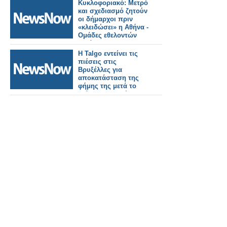
Κυκλοφοριακό: Μετρό
και σχεδιασμό ζητούν
οι δήμαρχοι πριν
«κλειδώσει» η Αθήνα -
Ομάδες εθελοντών
κατά των
βανδαλισμών
Η Talgo εντείνει τις
επιστρατεύει το
πιέσεις στις
υπουργείο.
Βρυξέλλες για
αποκατάσταση της
φήμης της μετά το
φιάσκο των τρένων