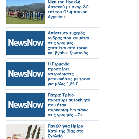
Νίκη του Ηρακλή
Αστακού με σκορ 2-0
επί του Ολυμπιακου
Αγρινίου
Απίστευτα τυχερός
άνδρας που κοιμάται
στις γραμμες ,
χτυπιέται από τρένο
και βγαίνει ζωντανός.
Βίντεο.
Η Γερμανία
προσφέρει
απεριόριστες
μετακινήσεις με τρένο
για μόλις 1,89 €
καθημερινά
Πάτρα: Τρένο
παρέσυρε αυτοκίνητο
που ήταν
παρκαρισμένο πάνω
στις γραμμές – Σε
κατάσταση σοκ
μηχανοδηγός και
Πανελλήνια Ημέρα
επιβάτες
Κατά της Βίας στο
Σχολείο