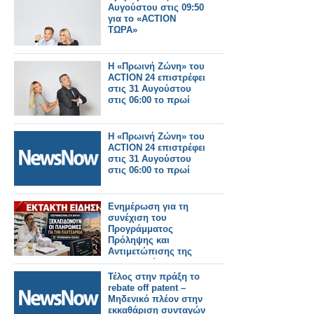
Αυγούστου στις 09:50
για το «ACTION
ΤΩΡΑ»
Η «Πρωινή Ζώνη» του
ACTION 24 επιστρέφει
στις 31 Αυγούστου
στις 06:00 το πρωί
Η «Πρωινή Ζώνη» του
ACTION 24 επιστρέφει
στις 31 Αυγούστου
στις 06:00 το πρωί
Ενημέρωση για τη
συνέχιση του
Προγράμματος
Πρόληψης και
Αντιμετώπισης της
Παχυσαρκίας και για
την εξόφληση των
Τέλος στην πράξη το
οφειλών των μηνών
rebate off patent –
Μαΐου και Ιουνίου
Μηδενικό πλέον στην
εκκαθάριση συνταγών