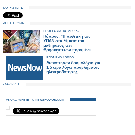
ΜΟΙΡΑΣΤΕΙΤΕ
ΔΕΙΤΕ ΑΚΟΜΑ
ΠΡΟΗΓΟΥΜΕΝΟ ΑΡΘΡΟ
Κύπρος: "Η πολιτική του
ΥΠΑΝ στα θέματα του
μαθήματος των
Θρησκευτικών παραμένει
αναλλοίωτη κατά τα
ΕΠΟΜΕΝΟ ΑΡΘΡΟ
τελευταία χρόνια"
Διακόπησαν δρομολόγια για
1,5 ώρα λόγω προβλήματος
ηλεκτροδότησης
ΣΧΟΛΙΑΣΤΕ
ΑΚΟΛΟΥΘΗΣΤΕ ΤΟ NEWSNOWGR.COM