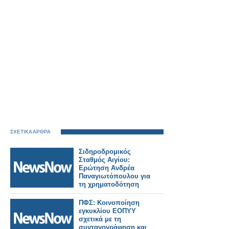
ΣΧΕΤΙΚΑ ΑΡΘΡΑ
Σιδηροδρομικός
Σταθμός Αιγίου:
Ερώτηση Ανδρέα
Παναγιωτόπουλου για
τη χρηματοδότηση
των
απαλλοτριώσεων.
ΠΦΣ: Κοινοποίηση
εγκυκλίου ΕΟΠΥΥ
σχετικά με τη
συνταγογράφηση και