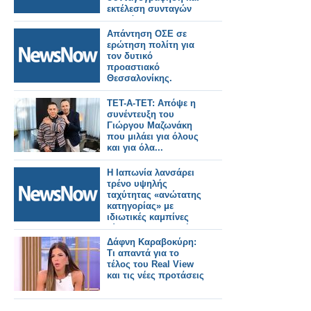
εκτέλεση συνταγών
φαρμάκων για την
εξυπηρέτηση των
Απάντηση ΟΣΕ σε
διακινούμενων
ερώτηση πολίτη για
πολιτών
τον δυτικό
προαστιακό
Θεσσαλονίκης.
ΤΕΤ-Α-ΤΕΤ: Απόψε η
συνέντευξη του
Γιώργου Μαζωνάκη
που μιλάει για όλους
και για όλα...
Η Ιαπωνία λανσάρει
τρένο υψηλής
ταχύτητας «ανώτατης
κατηγορίας» με
ιδιωτικές καμπίνες
τύπου αεροπορικής
εταιρείας.
Δάφνη Καραβοκύρη:
Τι απαντά για το
τέλος του Real View
και τις νέες προτάσεις