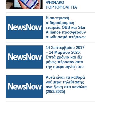
ΨΗΦΙΑΚΟ
ΠΟΡΤΟΦΟΛΙ ΓΙΑ
ΤΟΥΣ ΠΟΛΙΤΕΣ
Η αυστριακή
σιδηροδρομική
εταιρεία ÖBB και Star
Alliance προσφέρουν
συνδυασμό πτήσεων
με ταξίδια με τρένο
14 Σεπτεμβρίου 2017
– 14 Μαρτίου 2025:
Επτά χρόνια και έξι
μήνες πέρασαν από
την ημερομηνία που
ανέλαβε τα «ηνία» της
Τρενοσέ η Φερροβίε
Αυτά είναι τα καθαρά
ντέλλο Στάτο Ιταλιάνε.
νούμερα τηλεθέασης
ανα ζώνη στα κανάλια
(20/3/2025)