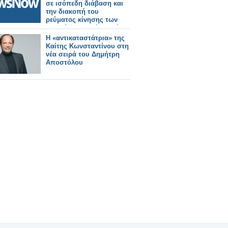
σε ισόπεδη διάβαση και
την διακοπή του
ρεύματος κίνησης των
συρμών σε μεγάλο τμήμα
του σιδηροδρομικού
Η «αντικαταστάτρια» της
δικτύου της Αττικής.
Καίτης Κωνσταντίνου στη
νέα σειρά του Δημήτρη
Αποστόλου