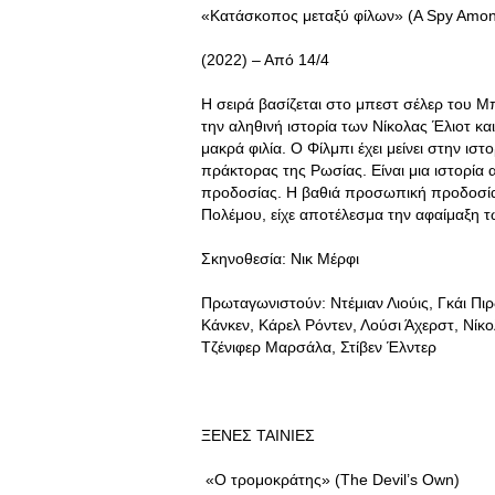
«Κατάσκοπος μεταξύ φίλων» (A Spy Amon
(2022) – Από 14/4
Η σειρά βασίζεται στο μπεστ σέλερ του Μπε
την αληθινή ιστορία των Νίκολας Έλιοτ κ
μακρά φιλία. Ο Φίλμπι έχει μείνει στην ι
πράκτορας της Ρωσίας. Είναι μια ιστορία
προδοσίας. Η βαθιά προσωπική προδοσία
Πολέμου, είχε αποτέλεσμα την αφαίμαξη τ
Σκηνοθεσία: Νικ Μέρφι
Πρωταγωνιστούν: Ντέμιαν Λιούις, Γκάι Πι
Κάνκεν, Κάρελ Ρόντεν, Λούσι Άχερστ, Νίκ
Τζένιφερ Μαρσάλα, Στίβεν Έλντερ
ΞΕΝΕΣ ΤΑΙΝΙΕΣ
«Ο τρομοκράτης» (The Devil’s Own)