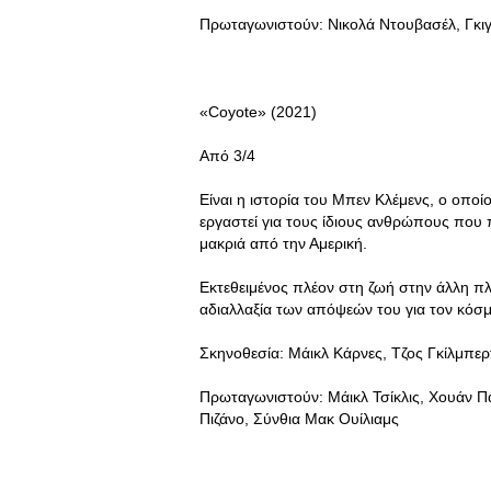
Πρωταγωνιστούν: Νικολά Ντουβασέλ, Γκιγι
«Coyote» (2021)
Από 3/4
Eίναι η ιστορία του Μπεν Κλέμενς, ο οποί
εργαστεί για τους ίδιους ανθρώπους που
μακριά από την Αμερική.
Εκτεθειμένος πλέον στη ζωή στην άλλη πλε
αδιαλλαξία των απόψεών του για τον κόσμο
Σκηνοθεσία: Μάικλ Κάρνες, Τζος Γκίλμπερτ
Πρωταγωνιστούν: Μάικλ Τσίκλις, Χουάν Π
Πιζάνο, Σύνθια Μακ Ουίλιαμς