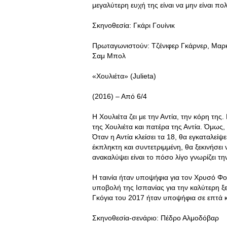
μεγαλύτερη ευχή της είναι να μην είναι πο
Σκηνοθεσία: Γκάρι Γουίνικ
Πρωταγωνιστούν: Τζένιφερ Γκάρνερ, Μαρκ Ρ
Σαμ Μπολ
«Χουλιέτα» (Julieta)
(2016) – Από 6/4
Η Χουλιέτα ζει με την Αντία, την κόρη τη
της Χουλιέτα και πατέρα της Αντία. Όμως
Όταν η Αντία κλείσει τα 18, θα εγκαταλείψ
έκπληκτη και συντετριμμένη, θα ξεκινήσει
ανακαλύψει είναι το πόσο λίγο γνωρίζει την
Η ταινία ήταν υποψήφια για τον Χρυσό Φο
υποβολή της Ισπανίας για την καλύτερη ξ
Γκόγια του 2017 ήταν υποψήφια σε επτά κα
Σκηνοθεσία-σενάριο: Πέδρο Αλμοδόβαρ