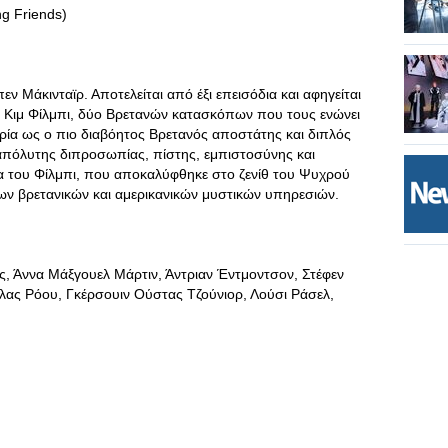
g Friends)
ν Μάκινταϊρ. Αποτελείται από έξι επεισόδια και αφηγείται
αι Κιμ Φίλμπι, δύο Βρετανών κατασκόπων που τους ενώνει
στορία ως ο πιο διαβόητος Βρετανός αποστάτης και διπλός
 απόλυτης διπροσωπίας, πίστης, εμπιστοσύνης και
 του Φίλμπι, που αποκαλύφθηκε στο ζενίθ του Ψυχρού
ων βρετανικών και αμερικανικών μυστικών υπηρεσιών.
ρς, Άννα Μάξγουελ Μάρτιν, Άντριαν Έντμοντσον, Στέφεν
ολας Ρόου, Γκέρσουιν Ούστας Τζούνιορ, Λούσι Ράσελ,