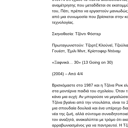
αναμέτρησης που μεταδίδεται σε εκατομμύ
του, Πάτι, πρέπει να εργαστούν μανιωδώς
από μια συνωμοσία που βρίσκεται στην 
τεχνολογίας.
Σκηνοθεσία: Τζόντι Φόστερ
Πρωταγωνιστούν: Τζορτζ Κλούνεϊ, Τζούλια
Γουέστ, Έμιλι Μιντ, Κρίστοφερ Ντέναμ
«Ξαφνικά… 30» (13 Going on 30)
(2004) – Από 4/4
Βρισκόμαστε στο 1987 και η Τζένα Ρινκ είν
στα μοντέρνα παιδιά του σχολείου. Όταν 
κάνει μια ευχή: Αν μπορούσε να μεγαλώσει
Τζένα βγαίνει από την ντουλάπα, είναι το 
μια σπουδαία δουλειά και ένα υπέροχο δι
νέα της ζωή, αλλά σύντομα συνειδητοποιεί
τον αναζητά, ανακαλύπτει με τρόμο ότι εκε
αρραβωνιασμένος για να παντρευτεί. Η Τζέν