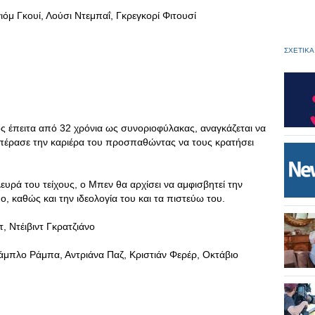
όμ Γκουί, Λούσι Ντεμπαΐ, Γκρεγκορί Φιτουσί
ΣΧΕΤΙΚΑ
ος έπειτα από 32 χρόνια ως συνοριοφύλακας, αναγκάζεται να
 πέρασε την καριέρα του προσπαθώντας να τους κρατήσει
υρά του τείχους, ο Μπεν θα αρχίσει να αμφισβητεί την
, καθώς και την ιδεολογία του και τα πιστεύω του.
, Ντέιβιντ Γκρατζιάνο
άμπλο Ράμπα, Αντριάνα Παζ, Κριστιάν Φερέρ, Οκτάβιο