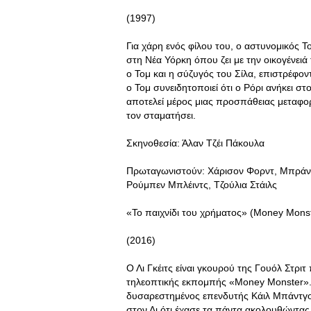
(1997)
Για χάρη ενός φίλου του, ο αστυνομικός Το
στη Νέα Υόρκη όπου ζει με την οικογένειά
ο Τομ και η σύζυγός του Σίλα, επιστρέφον
ο Τομ συνειδητοποιεί ότι ο Ρόρι ανήκει στο
αποτελεί μέρος μιας προσπάθειας μεταφο
τον σταματήσει.
Σκηνοθεσία: Άλαν Τζέι Πάκουλα
Πρωταγωνιστούν: Χάρισον Φορντ, Μπράντ 
Ρούμπεν Μπλέιντς, Τζούλια Στάιλς
«Το παιχνίδι του χρήματος» (Money Mons
(2016)
Ο Λι Γκέιτς είναι γκουρού της Γουόλ Στρι
τηλεοπτικής εκπομπής «Money Monster». 
δυσαρεστημένος επενδυτής Κάιλ Μπάντγουε
στον Λι ότι έχασε τα πάντα ακολουθώντας 