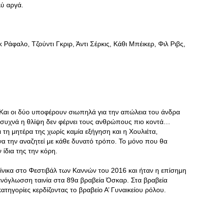
λύ αργά.
άφαλο, Τζούντι Γκριρ, Άντι Σέρκις, Κάθι Μπέικερ, Φιλ Ριβς,
ς. Και οι δύο υποφέρουν σιωπηλά για την απώλεια του άνδρα
, συχνά η θλίψη δεν φέρνει τους ανθρώπους πιο κοντά…
ει τη μητέρα της χωρίς καμία εξήγηση και η Χουλιέτα,
 να την αναζητεί με κάθε δυνατό τρόπο. Το μόνο που θα
 ίδια της την κόρη.
ίνικα στο Φεστιβάλ των Καννών του 2016 και ήταν η επίσημη
ενόγλωσση ταινία στα 89α βραβεία Όσκαρ. Στα βραβεία
τηγορίες κερδίζοντας το βραβείο Α’ Γυναικείου ρόλου.