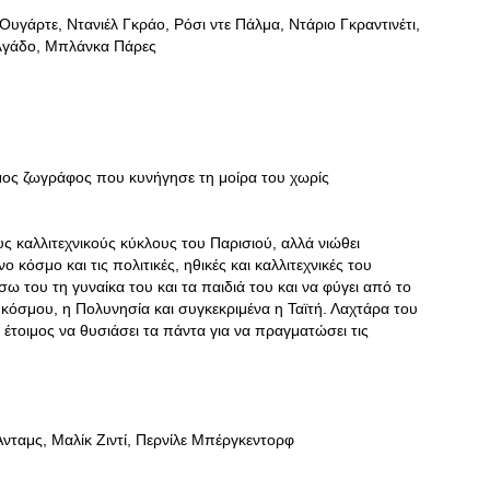
γάρτε, Ντανιέλ Γκράο, Ρόσι ντε Πάλμα, Ντάριο Γκραντινέτι,
ελγάδο, Μπλάνκα Πάρες
ημος ζωγράφος που κυνήγησε τη μοίρα του χωρίς
ς καλλιτεχνικούς κύκλους του Παρισιού, αλλά νιώθει
κόσμο και τις πολιτικές, ηθικές και καλλιτεχνικές του
ω του τη γυναίκα του και τα παιδιά του και να φύγει από το
 κόσμου, η Πολυνησία και συγκεκριμένα η Ταϊτή. Λαχτάρα του
 έτοιμος να θυσιάσει τα πάντα για να πραγματώσει τις
νταμς, Μαλίκ Ζιντί, Περνίλε Μπέργκεντορφ