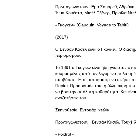
Πρωταγωνιστούν: Έμα Σουάρεθ, Αδριάνα Ου
’Ινμα Κουέστα, Μισέλ Τζένερ, Πρισίλα Ντ
«Γκoγκέν» (Gauguin: Voyage to Tahiti)
(2017)
Ο Βενσάν Κασέλ είναι ο Γκογκέν. Ο διάσ
περιορισμούς.
Το 1891 ο Γκογκέν είναι ήδη γνωστός στου
κουρασμένος από τον λεγόμενο πολιτισμένο 
συμβάσεις. Έτσι, αποφασίζει να αφήσει πίσ
Παρίσι. Προορισμός του, η άλλη άκρη του
να βρει την απόλυτη καθαρότητα. Και είναι
αναζητήσεις του.
Σκηνοθεσία: Εντουάρ Ντελίκ
Πρωταγωνιστούν: Βενσάν Κασέλ, Τουχέι Ά
«Foxtrot»