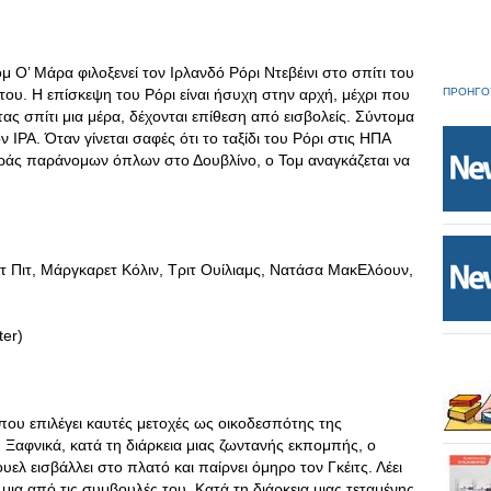
μ Ο’ Μάρα φιλοξενεί τον Ιρλανδό Ρόρι Ντεβέινι στο σπίτι του
 του. Η επίσκεψη του Ρόρι είναι ήσυχη στην αρχή, μέχρι που
ΠΡΟΗΓΟ
τας σπίτι μια μέρα, δέχονται επίθεση από εισβολείς. Σύντομα
ν ΙΡΑ. Όταν γίνεται σαφές ότι το ταξίδι του Ρόρι στις ΗΠΑ
ράς παράνομων όπλων στο Δουβλίνο, ο Τομ αναγκάζεται να
Πιτ, Μάργκαρετ Κόλιν, Τριτ Ουίλιαμς, Νατάσα ΜακΕλόουν,
ter)
τ που επιλέγει καυτές μετοχές ως οικοδεσπότης της
Ξαφνικά, κατά τη διάρκεια μιας ζωντανής εκπομπής, ο
λ εισβάλλει στο πλατό και παίρνει όμηρο τον Γκέιτς. Λέει
μια από τις συμβουλές του. Κατά τη διάρκεια μιας τεταμένης