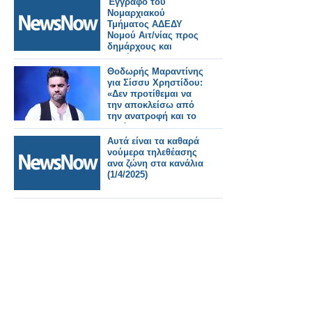
Έγγραφο του
Νομαρχιακού
Τμήματος ΑΔΕΔΥ
Νομού Αιτ/νίας προς
δημάρχους και
προέδρους
δημοτικών
Θοδωρής Μαραντίνης
συμβουλίων για λήψη
για Σίσσυ Χρηστίδου:
αποφάσεων των
«Δεν προτίθεμαι να
δημοτικών
την αποκλείσω από
συμβουλίων για την
την ανατροφή και το
επαναφορά του 13 ου
μεγάλωμα των
και 14 ου μισθού
παιδιών μας»
Αυτά είναι τα καθαρά
στους δημόσιους
νούμερα τηλεθέασης
υπαλλήλους και
ανα ζώνη στα κανάλια
στους συνταξιούχους.
(1/4/2025)