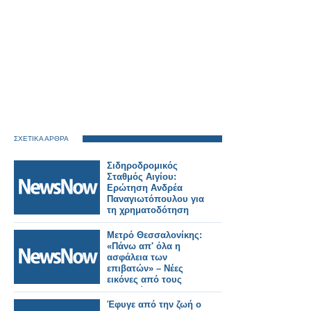
ΣΧΕΤΙΚΑ ΑΡΘΡΑ
Σιδηροδρομικός
Σταθμός Αιγίου:
Ερώτηση Ανδρέα
Παναγιωτόπουλου για
τη χρηματοδότηση
των
απαλλοτριώσεων.
Μετρό Θεσσαλονίκης:
«Πάνω απ' όλα η
ασφάλεια των
επιβατών» – Νέες
εικόνες από τους
σταθμούς της
Καλαμαριάς.
Έφυγε από την ζωή ο