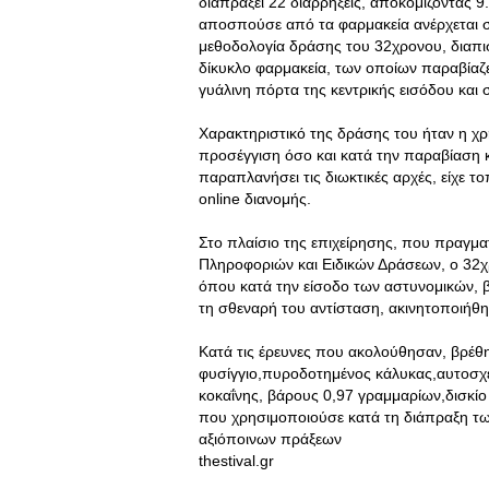
διαπράξει 22 διαρρήξεις, αποκομίζοντας 
αποσπούσε από τα φαρμακεία ανέρχεται 
μεθοδολογία δράσης του 32χρονου, διαπι
δίκυκλο φαρμακεία, των οποίων παραβίαζε
γυάλινη πόρτα της κεντρικής εισόδου και 
Χαρακτηριστικό της δράσης του ήταν η χ
προσέγγιση όσο και κατά την παραβίαση 
παραπλανήσει τις διωκτικές αρχές, είχε τ
online διανομής.
Στο πλαίσιο της επιχείρησης, που πραγμ
Πληροφοριών και Ειδικών Δράσεων, ο 32χρ
όπου κατά την είσοδο των αστυνομικών, β
τη σθεναρή του αντίσταση, ακινητοποιήθη
Κατά τις έρευνες που ακολούθησαν, βρέθη
φυσίγγιο,πυροδοτημένος κάλυκας,αυτοσχέ
κοκαΐνης, βάρους 0,97 γραμμαρίων,δισκίο
που χρησιμοποιούσε κατά τη διάπραξη τω
αξιόποινων πράξεων
thestival.gr