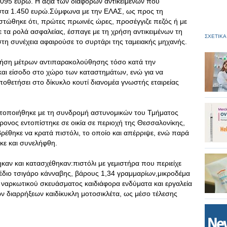
9.095 ευρώ. Η αξία των διαφόρων αντικειμένων που
στα 1.450 ευρώ.Σύμφωνα με την ΕΛΑΣ, ως προς τη
στώθηκε ότι, πρώτες πρωινές ώρες, προσέγγιζε πεζός ή με
 τα ρολά ασφαλείας, έσπαγε με τη χρήση αντικειμένων τη
ΣΧΕΤΙΚΑ
στη συνέχεια αφαιρούσε το συρτάρι της ταμειακής μηχανής.
ρήση μέτρων αντιπαρακολούθησης τόσο κατά την
και είσοδο στο χώρο των καταστημάτων, ενώ για να
οποθετήσει στο δίκυκλο κουτί διανομέα γνωστής εταιρείας
ατοποιήθηκε με τη συνδρομή αστυνομικών του Τμήματος
ονος εντοπίστηκε σε οικία σε περιοχή της Θεσσαλονίκης,
ρέθηκε να κρατά πιστόλι, το οποίο και απέρριψε, ενώ παρά
κε και συνελήφθη.
καν και κατασχέθηκαν:πιστόλι με γεμιστήρα που περιείχε
διο τσιγάρο κάνναβης, βάρους 1,34 γραμμαρίων,μικροδέμα
 ναρκωτικού σκευάσματος καιδιάφορα ενδύματα και εργαλεία
ν διαρρήξεων καιδίκυκλη μοτοσικλέτα, ως μέσο τέλεσης