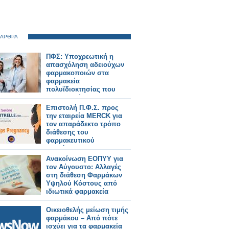
 ΑΡΘΡΑ
ΠΦΣ: Υποχρεωτική η
απασχόληση αδειούχων
φαρμακοποιών στα
φαρμακεία
πολυϊδιοκτησίας που
λειτουργούν με
διευρυμένο ωράριο
Επιστολή Π.Φ.Σ. προς
την εταιρεία MERCK για
τον απαράδεκτο τρόπο
διάθεσης του
φαρμακευτικού
σκευάσματος Ovitrelle
στα ιδιωτικά φαρμακεία
Ανακοίνωση ΕΟΠΥΥ για
τον Αύγουστο: Αλλαγές
στη διάθεση Φαρμάκων
Υψηλού Κόστους από
ιδιωτικά φαρμακεία
Οικειοθελής μείωση τιμής
φαρμάκου – Από πότε
ισχύει για τα φαρμακεία