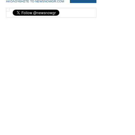
ΑΚΟΛΟΥΘΗΣΤΕ ΤΟ NEWSNOWGR.COM