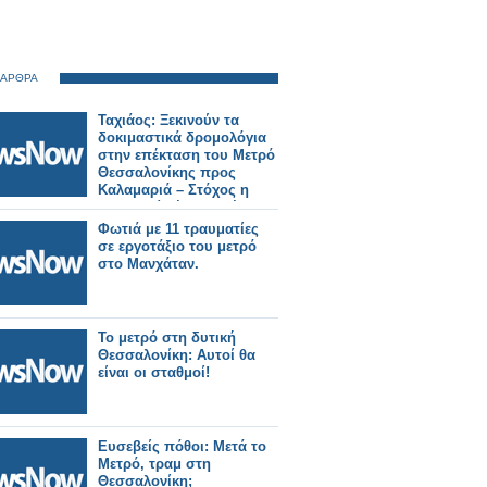
 ΑΡΘΡΑ
Ταχιάος: Ξεκινούν τα
δοκιμαστικά δρομολόγια
στην επέκταση του Μετρό
Θεσσαλονίκης προς
Καλαμαριά – Στόχος η
λειτουργία έως το τέλος
του μήνα.
Φωτιά με 11 τραυματίες
σε εργοτάξιο του μετρό
στο Μανχάταν.
Το μετρό στη δυτική
Θεσσαλονίκη: Αυτοί θα
είναι οι σταθμοί!
Ευσεβείς πόθοι: Μετά το
Μετρό, τραμ στη
Θεσσαλονίκη;