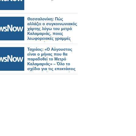
Θεσσαλονίκη: Πώς
αλλάζει ο συγκοινωνιακός
χάρτης λόγω του μετρό
Καλαμαριάς, ποιες
λεωφορειακές γραμμές
καταργούνται, ποιες νέες
θα λειτουργήσουν, ποιες
Ταχιάος: «Ο Αύγουστος
αλλάζουν.
είναι ο μήνας που θα
παραδοθεί το Μετρό
Καλαμαριάς» – Όλο το
σχέδιο για τις επεκτάσεις
στη δυτική Θεσσαλονίκη.