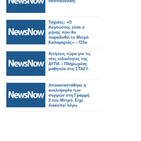
Θεσσαλονίκη;
Ταχιάος: «Ο
Αύγουστος είναι ο
μήνας που θα
παραδοθεί το Μετρό
Καλαμαριάς» – Όλο
το σχέδιο για τις
επεκτάσεις στη
Αιτήσεις τώρα για τις
δυτική Θεσσαλονίκη.
νέες ειδικότητες της
ΔΥΠΑ – Πληρωμένη
μαθητεία στη ΣΤΑΣΥ.
Αποκαταστάθηκε η
κυκλοφορία των
συρμών στη Γραμμή
2 του Μετρό- Είχε
διακοπεί λόγω
ατόμου στη σήραγγα.