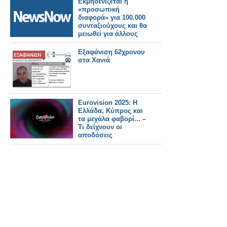
Εκμηδενίζεται η
για τους επικονιαστές
«προσωπική
διαφορά» για 100.000
συνταξιούχους και θα
μειωθεί για άλλους
450.000
Εξαφάνιση 62χρονου
στα Χανιά
Eurovision 2025: H
Ελλάδα, Κύπρος και
τα μεγάλα φαβορί... –
Τι δείχνουν οι
αποδόσεις