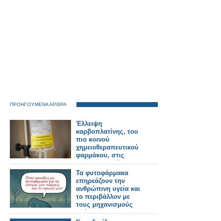
ΠΡΟΗΓΟΥΜΕΝΑ ΑΡΘΡΑ
Έλλειψη
καρβοπλατίνης, του
πιο κοινού
χημειοθεραπευτικού
φαρμάκου, στις
φαρμακαποθήκες της
Αθήνας
Τα φυτοφάρμακα
επηρεάζουν την
ανθρώπινη υγεία και
το περιβάλλον με
τους μηχανισμούς
δράσης τους και
αποτελούν κίνδυνο