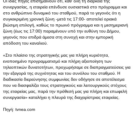
Οι ίδιες πηγές επισημαίνουν ότι, καθ’ όλη τη διάρκεια της
συνεργασίας, η εταιρεία επένδυσε ουσιαστικά στο πρόγραμμα και
στο ανθρώπινο δυναμικό του σταθμού, παρά το γεγονός ότι η
συγκεκριμένη χρονική ζώνη -μετά τις 17:00- αποτελεί οριακά
βιώσιμη επιλογή, καθώς το πρωινό πρόγραμμα και η μεσημεριανή
ζώνη (έως τις 17:00) παραμένουν υπό την ευθύνη του Δήμου,
γεγονός που επιδρά άμεσα στη συνοχή και στην εμπορική
απόδοση του καναλιού.
«Στο πλαίσιο της στρατηγικής μας για πλήρη κυριότητα,
ενοποιημένο προγραμματισμό και πλήρη αξιοποίηση των
τηλεοπτικών δυνατοτήτων, προχωρήσαμε σε διαπραγματεύσεις για
την εξαγορά της συχνότητας και του συνόλου του σταθμού. Η
διαδικασία διερεύνησης συμφωνίας δεν οδήγησε σε αποτέλεσμα
που να διασφαλίζει τους στρατηγικούς και λειτουργικούς στόχους
της εταιρείας μας, παρά την πρόθεσή μας για πλήρη και επωφελή
συνεργασία» καταλήγει η πλευρά της διαχειρίστριας εταιρείας.
Πηγή: tvnea.com