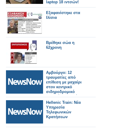
laptop 18 ιντσών!
Εξαφανίστηκε στα
Ιλίσια
Βρέθηκε σώα η
62χρονη
Αμβούργο: 12
τραυματίες από
επίθεση με μαχαίρι
στον κεντρικό
σιδηροδρομικό
σταθμό – Συνελήφθη
μία γυναίκα
Hellenic Train: Νέα
Υπηρεσία
Τηλεφωνικών
Κρατήσεων