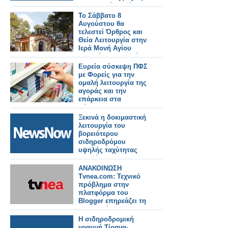
Καλαμαριά – Στόχος η
λειτουργία έως το
Το Σάββατο 8
τέλος του μήνα.
Αυγούστου θα
τελεστεί Όρθρος και
Θεία Λειτουργία στην
Ιερά Μονή Αγίου
Γεωργίου Αστακού
στις 07:00 το πρωί.
Ευρεία σύσκεψη ΠΦΣ
με Φορείς για την
ομαλή λειτουργία της
αγοράς και την
επάρκεια στα
φάρμακα!
Ξεκινά η δοκιμαστική
λειτουργία του
βορειότερου
σιδηροδρόμου
υψηλής ταχύτητας
της Κίνας.
ΑΝΑΚΟΙΝΩΣΗ
Tvnea.com: Τεχνικό
πρόβλημα στην
πλατφόρμα του
Blogger επηρεάζει τη
λειτουργία της
ιστοσελίδας
Η σιδηροδρομική
γραμμή Τίρανα-