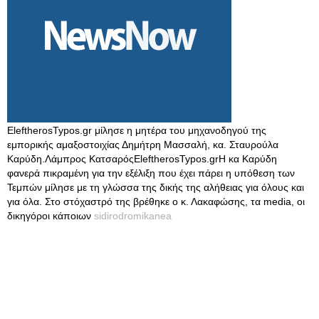
EleftherosTypos.gr μίλησε η μητέρα του μηχανοδηγού της
εμπορικής αμαξοστοιχίας Δημήτρη Μασσαλή, κα. Σταυρούλα
Καρύδη.Λάμπρος ΚατσαρόςEleftherosTypos.grΗ κα Καρύδη
φανερά πικραμένη για την εξέλιξη που έχει πάρει η υπόθεση των
Τεμπών μίλησε με τη γλώσσα της δικής της αλήθειας για όλους και
για όλα. Στο στόχαστρό της βρέθηκε ο κ. Λακαφώσης, τα media, οι
δικηγόροι κάποιων
sidirodromikanea