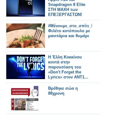
Snapdragon 8 Elite
ΣΤΗ ΜΑΧΗ των
ΕΠΕΞΕΡΓΑΣΤΩΝ!
#Μένουμε_στο_σπίτι_Μαγειρεύουμε_στο_σπίτι
Φιλέτο κοτόπουλο με
μανιτάρια και θυμάρι
Η Έλλη Κοκκίνου
κοντά στην
παρουσίαση του
«Don't Forget the
Lyrics» στον ΑΝΤ1...
Βρέθηκε σώα η
88χρονη