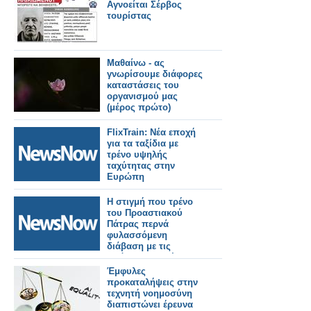
Αγνοείται Σέρβος
τουρίστας
Μαθαίνω - ας
γνωρίσουμε διάφορες
καταστάσεις του
οργανισμού μας
(μέρος πρώτο)
FlixTrain: Nέα εποχή
για τα ταξίδια με
τρένο υψηλής
ταχύτητας στην
Ευρώπη
Η στιγμή που τρένο
του Προαστιακού
Πάτρας περνά
φυλασσόμενη
διάβαση με τις
μπάρες ανοιχτές- Τι
απαντά ο ΟΣΕ
Έμφυλες
προκαταλήψεις στην
τεχνητή νοημοσύνη
διαπιστώνει έρευνα