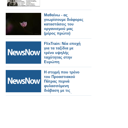
Μαθαίνω - ας
γνωρίσουμε διάφορες
καταστάσεις του
οργανισμού μας
(μέρος πρώτο)
FlixTrain: Nέα εποχή
για τα ταξίδια με
τρένο υψηλής
ταχύτητας στην
Ευρώπη
Η στιγμή που τρένο
του Προαστιακού
Πάτρας περνά
φυλασσόμενη
διάβαση με τις
μπάρες ανοιχτές- Τι
απαντά ο ΟΣΕ