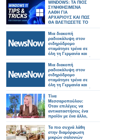
WINDOWS: ΤΑ ΠΙΟΣ
ΣΥΝΗΘΗΣΙΜΕΝΑ
ΛΑΘΗ ΓΙΑ
ΑΡΧΑΡΙΟΥΣ ΚΑΙ ΠΩΣ
ΘΑ ΒΛΕΤΙΩΣΕΤΕ ΤΟ
ΣΥΣΤΗΜΑ ΣΑΣ
Μια διακοπή
ραδιοκάλυψη στον
σιδηρόδρομο
σταμάτησε τρένα σε
όλη τη Γερμανία και
κανείς δεν ήξερε γιατί.
Μια διακοπή
ραδιοκάλυψη στον
σιδηρόδρομο
σταμάτησε τρένα σε
όλη τη Γερμανία και
κανείς δεν ήξερε γιατί.
Τίνα
Μεσσαροπούλου:
Όταν επιλέγεις να
αντικαταστήσεις ένα
προϊόν με ένα άλλο,
δεν το κάνεις για να
βγει χειρότερο
Τα πιο συχνά λάθη
στην διαμόρφωση
μικρών σαλονιών