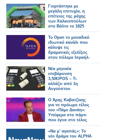
Γιορτάστηκε με
μεγάλη επιτυχία, η
επέτειος της μάχης
των Χαλκιοπούλων
στο Βάλτο το 1825
Το Open το μοναδικό
ιδιωτικό κανάλι που
κάλυψε τις
δραματικές εξελίξεις
στον πόλεμο Ισραήλ-
Ιράν
Νέα μηνιαία
επιβάρυνση
3,50€/POS – Τι
αλλάζει από 1η
Αυγούστου
Ο Άρης Καβατζίκης
για το πρόωρο τέλος
του «Πάμε Δανάη»:
Υπέφερα στο πάρτι
που έγινε στο τέλος
της
«Να μ’ αγαπάς»: Το
νέο δράμα του ALPHA