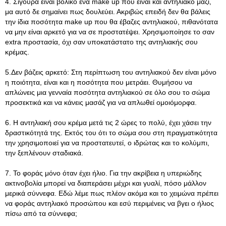
4. Σίγουρα είναι βολικό ένα make up που είναι και αντηλιακό μαζί,
μα αυτό δε σημαίνει πως δουλεύει. Ακριβώς επειδή δεν θα βάλεις
την ίδια ποσότητα make up που θα έβαζες αντηλιακού, πιθανότατα
να μην είναι αρκετό για να σε προστατέψει. Χρησιμοποίησε το σαν
extra προστασία, όχι σαν υποκατάστατο της αντηλιακής σου
κρέμας.
5.Δεν βάζεις αρκετό: Στη περίπτωση του αντηλιακού δεν είναι μόνο
η ποιότητα, είναι και η ποσότητα που μετράει. Θυμήσου να
απλώνεις μια γενναία ποσότητα αντηλιακού σε όλο σου το σώμα
προσεκτικά και να κάνεις μασάζ για να απλωθεί ομοιόμορφα.
6. Η αντηλιακή σου κρέμα μετά τις 2 ώρες το πολύ, έχει χάσει την
δραστικότητά της. Εκτός του ότι το σώμα σου στη πραγματικότητα
την χρησιμοποιεί για να προστατευτεί, ο ιδρώτας και το κολύμπι,
την ξεπλένουν σταδιακά.
7. Το φοράς μόνο όταν έχει ήλιο. Για την ακρίβεια η υπεριώδης
ακτινοβολία μπορεί να διαπεράσει μέχρι και γυαλί, πόσο μάλλον
μερικά σύννεφα. Εδώ λέμε πως πλέον ακόμα και το χειμώνα πρέπει
να φοράς αντηλιακό προσώπου και εσύ περιμένεις να βγει ο ήλιος
πίσω από τα σύννεφα;