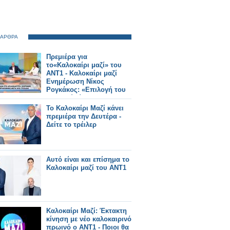
 ΑΡΘΡΑ
Πρεμιέρα για
το«Καλοκαίρι μαζί» του
ΑΝΤ1 - Καλοκαίρι μαζί
Ενημέρωση Νίκος
Ρογκάκος: «Επιλογή του
σταθμού είναι να
προχωρήσει την
Το Καλοκαίρι Μαζί κάνει
ενημέρωση»
πρεμιέρα την Δευτέρα -
Δείτε το τρέιλερ
Αυτό είναι και επίσημα το
Καλοκαίρι μαζί του ΑΝΤ1
Καλοκαίρι Μαζί: Έκτακτη
κίνηση με νέο καλοκαιρινό
πρωινό ο ΑΝΤ1 - Ποιοι θα