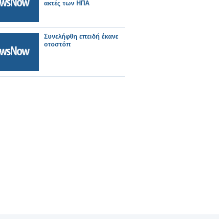
ακτές των ΗΠΑ
Συνελήφθη επειδή έκανε
οτοστόπ