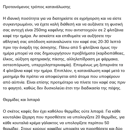
Προτεινόμενος τρόπος κατανάλωσης
Η ιδανική ποσότητα για να διατηρείστε σε εγρήγορση και να είστε
συγκεντρωμένοι, να έχετε καλή διάθεσή και να αυξάνετε τη φυσική
σας αντοχή είναι 250mg καφεΐνης που αντιστοιχούν σε 2 φλιτζάνια
καφέ την ημέρα
. Αν ασκείστε και επιθυμείτε να αυξήσετε την
αθλητική σας απόδοση καταναλώνετε τον καφέ σας 20-30 λεπτά
πριν την έναρξη της άσκησης. Πάνω από 5 φλιτζάνια όμως την
ημέρα μπορεί να σας δημιουργήσουν προβλήματα (καρδιοπάθειες,
έλκος, αύξηση αρτηριακής πίεσης, αλληλεπίδραση με φάρμακα,
οστεοπόρωση, υπερχοληστεριναιμία). Επομένως μη ξεπερνάτε τα
4 φλιτζάνια καφέ την ημέρα. Επιπλέον, η κατανάλωση καφέ μετά το
μεσημέρι θα πρέπει να αποφεύγεται από άτομα που υποφέρουν
από αϋπνία. Είναι επίσης προτιμότερο να πίνετε τον καφέ σας πριν
το φαγητό, καθώς δεν δυσκολεύει έτσι την διαδικασία της πέψης.
Θερμίδες και λιπαρά
Ο σκέτος καφές δεν έχει καθόλου θερμίδες ούτε λιπαρά. Για κάθε
κουταλάκι ζάχαρη που προσθέτετε να υπολογίζετε 20 θερμίδες, για
κάθε κουταλιά κρέμα γάλακτος να υπολογίζετε περίπου 50
θερμίδες. Στους κρύους καφέδες μπορείτε να προσθέσετε και δύο