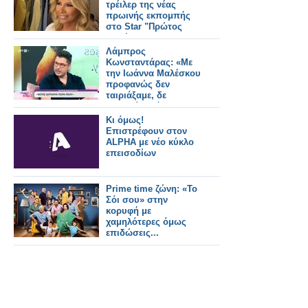
τρέιλερ της νέας
πρωινής εκπομπής
στο Star "Πρώτος
Καφές"
Λάμπρος
Κωνσταντάρας: «Με
την Ιωάννα Μαλέσκου
προφανώς δεν
ταιριάξαμε, δε
μετανιώνω όμως για
την επιλογή που
Κι όμως!
έκανα»
Επιστρέφουν στον
ALPHA με νέο κύκλο
επεισοδίων
Prime time ζώνη: «Το
Σόι σου» στην
κορυφή με
χαμηλότερες όμως
επιδώσεις...