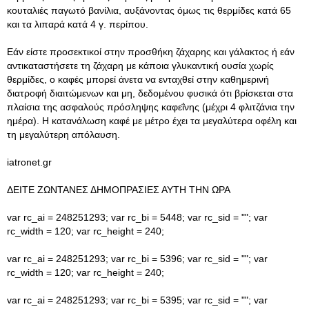
κουταλιές παγωτό βανίλια, αυξάνοντας όμως τις θερμίδες κατά 65
και τα λιπαρά κατά 4 γ. περίπου.
Εάν είστε προσεκτικοί στην προσθήκη ζάχαρης και γάλακτος ή εάν
αντικαταστήσετε τη ζάχαρη με κάποια γλυκαντική ουσία χωρίς
θερμίδες, ο καφές μπορεί άνετα να ενταχθεί στην καθημερινή
διατροφή διαιτώμενων και μη, δεδομένου φυσικά ότι βρίσκεται στα
πλαίσια της ασφαλούς πρόσληψης καφεΐνης (μέχρι 4 φλιτζάνια την
ημέρα). Η κατανάλωση καφέ με μέτρο έχει τα μεγαλύτερα οφέλη και
τη μεγαλύτερη απόλαυση.
iatronet.gr
ΔΕΙΤΕ ΖΩΝΤΑΝΕΣ ΔΗΜΟΠΡΑΣΙΕΣ ΑΥΤΗ ΤΗΝ ΩΡΑ
var rc_ai = 248251293; var rc_bi = 5448; var rc_sid = ""; var
rc_width = 120; var rc_height = 240;
var rc_ai = 248251293; var rc_bi = 5396; var rc_sid = ""; var
rc_width = 120; var rc_height = 240;
var rc_ai = 248251293; var rc_bi = 5395; var rc_sid = ""; var