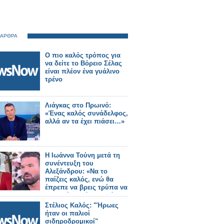
 ΑΡΘΡΑ
Ο πιο καλός τρόπος για
να δείτε το Βόρειο Σέλας
είναι πλέον ένα γυάλινο
τρένο
Λιάγκας στο Πρωινό:
«Ένας καλός συνάδελφος,
αλλά αν τα έχει πιάσει…»
Η Ιωάννα Τούνη μετά τη
συνέντευξη του
Αλεξάνδρου: «Να το
παίζεις καλός, ενώ θα
έπρεπε να βρεις τρύπα να
κρυφτείς μετά τις πράξεις
σου»
Στέλιος Καλός: "Ήρωες
ήταν οι παλιοί
σιδηροδρομικοί"