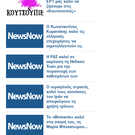
ΕΡΤ μάς καλεί να
ζήσουμε στις
«Κουτσουπιές»
Ο Κωνσταντίνος
Κυρανάκης καλεί τις
ελληνικές
επιχειρήσεις να
εκμεταλλευτούν τις
νέες προοπτικές και
να
Η ΡΑΣ καλεί σε
δραστηριοποιηθούν
ακρόαση τη Hellenic
στην κατασκευή
Train για την
τροχαίου υλικού στη
πυραντοχή των
χώρα.
καθισμάτων των
τρένων- Τι είπε ο
Κωνσταντίνος
Ο ισραηλινός στρατός
Κυρανάκης.
καλεί τους κατοίκους
του Ιράν να
αποφεύγουν τη
χρήση τρένων.
Το «Moments» καλεί
στη σκηνή του, τη
Μαρία Μπεκατώρου...