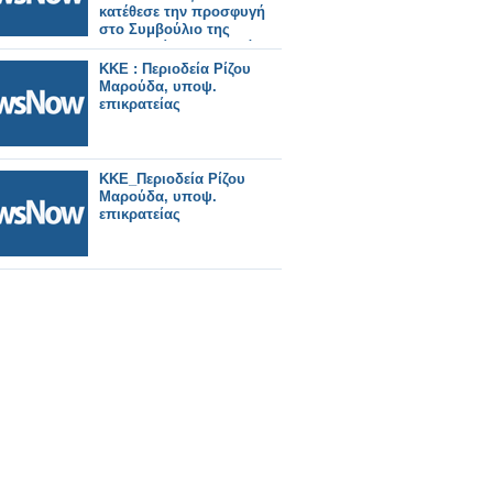
κατέθεσε την προσφυγή
στο Συμβούλιο της
Επικρατείας (ΣτΕ), ενάντια
στην ΠΟΑΥ, για
ΚΚΕ : Περιοδεία Ρίζου
λογαριασμό του Δήμου
Μαρούδα, υποψ.
Ξηρομέρου. Τα Fake News
επικρατείας
απελπισμένων
συνεχίζονται.
ΚΚΕ_Περιοδεία Ρίζου
Μαρούδα, υποψ.
επικρατείας