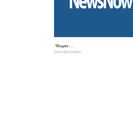
Ίδωμεν….
DimotikoSafari