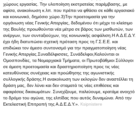
χώρους εργασίας. Την υλοποίηση εκστρατείας παρέμβασης, με
αφίσα, ανακοίνωση κ.λπ. που πρέπει να φθάσει σε κάθε εργασιακό
και κοινωνικό, δημόσιο χώρο.3)Την προετοιμασία για την
οργάνωση νέας Γενικής Απεργίας, δεδομένου ότι μέχρι το κλείσιμο
της Βουλής προωθούνται νέα μέτρα σε βάρος των μισθωτών, των
ανέργων, των συνταξιούχων, της κοινωνικής ασφάλιση.Η Α.Δ.Ε.Δ.Υ.
έχει ήδη διατυπώσει σχετική πρόταση προς τη Γ.Σ.Ε.Ε. και
επιδιώκει τον άμεσο συντονισμό για την πραγματοποίηση νέας
Γενικής Απεργίας.Συναδέλφισσες, Συνάδελφοι,Καλούνται οι
Ομοσπονδίες, τα Νομαρχιακά Τμήματα, οι Πρωτοβάθμιοι Σύλλογοι
σε άμεση προετοιμασία και δραστηριοποίηση προς τις νέες
κατευθύνσεις συνέχειας και προώθησης της αγωνιστικής
συλλογικής δράσης.Η ανακοίνωση των εκλογών δεν αναστέλλει τη
δράση μας, δεν λύνει και δεν σταματά τις νέες επιθέσεις και
αφαιρέσεις δικαιωμάτων. Συνεχίζουμε, παλεύουμε, κρατάμε ανοιχτό
το δρόμο του αγώνα, της ελπίδας που αυτός δυναμώνει. Από την
Εκτελεστική Επιτροπή της Α.Δ.Ε.Δ.Υ.».
Ksipnistere