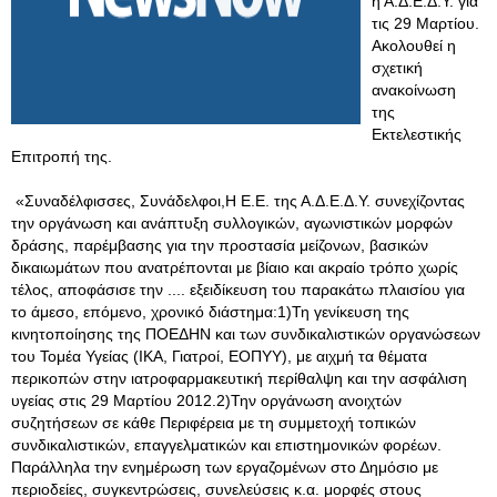
η Α.Δ.Ε.Δ.Υ. για
τις 29 Μαρτίου.
Ακολουθεί η
σχετική
ανακοίνωση
της
Εκτελεστικής
Επιτροπή της.
«Συναδέλφισσες, Συνάδελφοι,Η Ε.Ε. της Α.Δ.Ε.Δ.Υ. συνεχίζοντας
την οργάνωση και ανάπτυξη συλλογικών, αγωνιστικών μορφών
δράσης, παρέμβασης για την προστασία μείζονων, βασικών
δικαιωμάτων που ανατρέπονται με βίαιο και ακραίο τρόπο χωρίς
τέλος, αποφάσισε την .... εξειδίκευση του παρακάτω πλαισίου για
το άμεσο, επόμενο, χρονικό διάστημα:1)Τη γενίκευση της
κινητοποίησης της ΠΟΕΔΗΝ και των συνδικαλιστικών οργανώσεων
του Τομέα Υγείας (ΙΚΑ, Γιατροί, ΕΟΠΥΥ), με αιχμή τα θέματα
περικοπών στην ιατροφαρμακευτική περίθαλψη και την ασφάλιση
υγείας στις 29 Μαρτίου 2012.2)Την οργάνωση ανοιχτών
συζητήσεων σε κάθε Περιφέρεια με τη συμμετοχή τοπικών
συνδικαλιστικών, επαγγελματικών και επιστημονικών φορέων.
Παράλληλα την ενημέρωση των εργαζομένων στο Δημόσιο με
περιοδείες, συγκεντρώσεις, συνελεύσεις κ.α
. μορφές στους