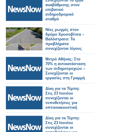
Συνεχίζονται τα έργα
αναβάθμισης στον
επιβατικό
σιδηροδρομικό
σταθμό
Θεσσαλονίκης.
Νέες ρωγμές στον
δρόμο Χρυσοβίτσα –
Βαλόστρατο: Τα
προβλήματα
συνεχίζονται λίγους
μήνες μετά την
ασφαλτόστρωση
Μετρό Αθήνας: Στο
70% η αντικατάσταση
των σιδηροτροχιών –
Συνεχίζονται οι
εργασίες στη Γραμμή
3.
Δίκη για τα Τέμπη:
Στις 23 Ιουνίου
συνεχίζονται οι
τοποθετήσεις για
οπτικοακουστική
κάλυψη της δίκης.
Δίκη για τα Τέμπη:
Στις 23 Ιουνίου
συνεχίζονται οι