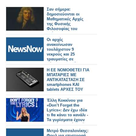
Σαν σήμερα:
δημοσιεύονται οι
Μαθηματικές Αρχές
της Φυσικής
Φιλοσοφίας του
Νεύτωνα
Οι αρχές
ανακοίνωσαν
τουλάχιστον 9
νεκρούς και 25
τραυματίες σε
σύγκρουση τρένου
και λεωφορείου στη
Η ΕΕ ΝΟΜΟΘΕΤΕΙ ΓΙΑ
Ζιμπάμπουε.
ΜΠΑΤΑΡΙΕΣ ΜΕ
ΑΝΤΙΚΑΤΑΣΤΑΣΗ ΣΕ
smartphones ΚΑΙ
tablets ΑΡΧΕΣ ΤΟΥ
32027
Έλλη Κοκκίνου για
«Don’t Forget the
Lyrics»: Δεν έχω ιδέα
τι θα κάνει το κανάλι -
Τα γυρίσματα έχουν
τελειώσει από αρχές
Σεπτεμβρίου...
Μετρό Θεσσαλονίκης:
Φουλ για επιστροφή