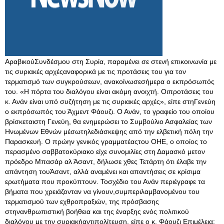
ΑραβικούΣυνδέσμου στη Συρία, παραμένει σε στενή επικοινωνία με
τις συριακές αρχέςαναφορικά με τις προτάσεις του για τον
τερματισμό των συγκρούσεων, ανακοίνωσεσήμερα ο εκπρόσωπός
του. «Η πόρτα του διαλόγου είναι ακόμη ανοιχτή. Οιπροτάσεις του
κ. Ανάν είναι υπό συζήτηση με τις συριακές αρχές», είπε στηΓενεύη
ο εκπρόσωπός του Άχμεντ Φάουζι. Ο Ανάν, το γραφείο του οποίου
βρίσκεταιστη Γενεύη, θα ενημερώσει το Συμβούλιο Ασφαλείας των
Ηνωμένων Εθνών μέσωτηλεδιάσκεψης από την ελβετική πόλη την
Παρασκευή. Ο πρώην γενικός γραμματέαςτου ΟΗΕ, ο οποίος το
περασμένο σαββατοκύριακο είχε συνομιλίες στη Δαμασκό μετον
πρόεδρο Μπασάρ αλ Άσαντ, δήλωσε χθες Τετάρτη ότι έλαβε την
απάντηση τουΆσαντ, αλλά αναμένει και απαντήσεις σε κρίσιμα
ερωτήματα που προκύπτουν. Τοσχέδιο του Ανάν περιέγραφε τα
βήματα που χρειάζονταν να γίνουν,συμπεριλαμβανομένου του
τερματισμού των εχθροπραξιών, της πρόσβασης
στηνανθρωπιστική βοήθεια και της έναρξης ενός πολιτικού
διαλόγου με την συριακήαντιπολίτευση, είπε ο κ. Φάουζι Επιμέλεια: