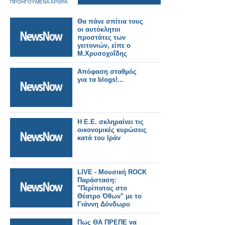
ΠΡΟΗΓΟΥΜΕΝΑ ΑΡΘΡΑ
Θα πάνε σπίτια τους
οι αυτόκλητοι
προστάτες των
γειτονιών, είπε ο
Μ.Χρυσοχοΐδης
Απόφαση σταθμός
για τα blogs!...
Η Ε.Ε. σκληραίνει τις
οικονομικές κυρώσεις
κατά του Ιράν
LIVE - Mουσική ROCK
Παράσταση:
"Περίπατος στο
Θέατρο Όθων" με το
Γιάννη Δόνδωρο
Πως ΘΑ ΠΡΕΠΕ να