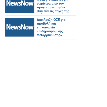
νωρίτερα από τον
προγραμματισμό –
Πάει για τις αρχές της
επόμενης εβδομάδας
το άνοιγμα
Διακήρυξη ΟΣΕ για
προβολή και
επικοινωνία
«Σιδηροδρομικής
Μεταρρύθμισης»