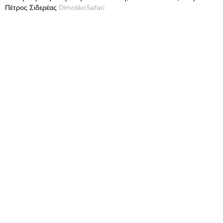
Πέτρος Σιδερέας
DimotikoSafari