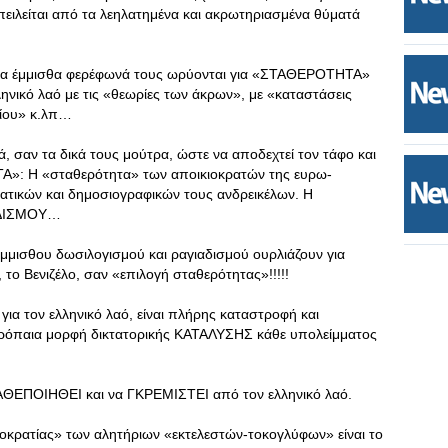
πειλείται από τα λεηλατημένα και ακρωτηριασμένα θύματά
 και τα έμμισθα φερέφωνά τους ωρύονται για «ΣΤΑΘΕΡΟΤΗΤΑ»
ηνικό λαό με τις «θεωρίες των άκρων», με «καταστάσεις
λίου» κ.λπ…
 σαν τα δικά τους μούτρα, ώστε να αποδεχτεί τον τάφο και
Α»: Η «σταθερότητα» των αποικιοκρατών της ευρω-
μματικών και δημοσιογραφικών τους ανδρεικέλων. Η
ΑΔΙΣΜΟΥ…
 έμμισθου δωσιλογισμού και ραγιαδισμού ουρλιάζουν για
 το Βενιζέλο, σαν «επιλογή σταθερότητας»!!!!!
α τον ελληνικό λαό, είναι πλήρης καταστροφή και
τρόπαια μορφή δικτατορικής ΚΑΤΑΛΥΣΗΣ κάθε υπολείμματος
ΘΕΠΟΙΗΘΕΙ και να ΓΚΡΕΜΙΣΤΕΙ από τον ελληνικό λαό.
ατίας» των αλητήριων «εκτελεστών-τοκογλύφων» είναι το