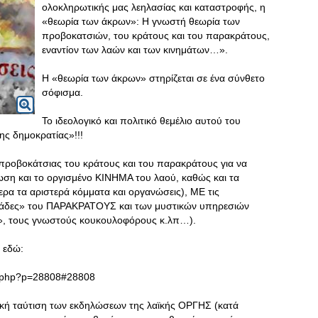
ολοκληρωτικής μας λεηλασίας και καταστροφής, η
«θεωρία των άκρων»: Η γνωστή θεωρία των
προβοκατσιών, του κράτους και του παρακράτους,
εναντίον των λαών και των κινημάτων…».
Η «θεωρία των άκρων» στηρίζεται σε ένα σύνθετο
σόφισμα.
Το ιδεολογικό και πολιτικό θεμέλιο αυτού του
ης δημοκρατίας»!!!
ς προβοκάτσιας του κράτους και του παρακράτους για να
λωση και το οργισμένο ΚΙΝΗΜΑ του λαού, καθώς και τα
τερα τα αριστερά κόμματα και οργανώσεις), ΜΕ τις
ομάδες» του ΠΑΡΑΚΡΑΤΟΥΣ και των μυστικών υπηρεσιών
ς», τους γνωστούς κουκουλοφόρους κ.λπ…).
 εδώ:
ic.php?p=28808#28808
ική ταύτιση των εκδηλώσεων της λαϊκής ΟΡΓΗΣ (κατά