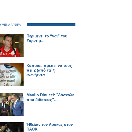
ΥΜΕΝΑ ΑΡΘΡΑ
Περιμένει το “ναι” του
Ζαρντίμ...
Κάποιος πρέπει να τους
πει 2 (από τα 7)
φωνήεντα...
Manlio Dinucci: "Δάσκαλε
που δίδασκες"…
Ήθελαν τον Λούκας στον
ΠΑΟΚ!