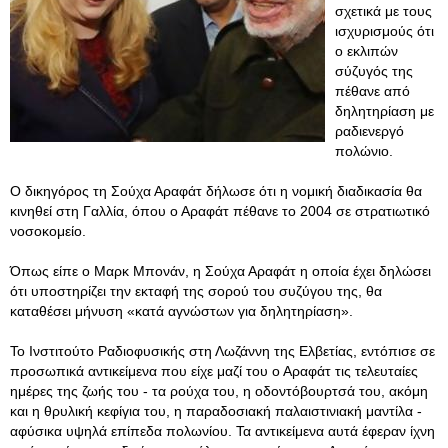
σχετικά με τους
ισχυρισμούς ότι
ο εκλιπών
σύζυγός της
πέθανε από
δηλητηρίαση με
ραδιενεργό
πολώνιο.
Ο δικηγόρος τη Σούχα Αραφάτ δήλωσε ότι η νομική διαδικασία θα
κινηθεί στη Γαλλία, όπου ο Αραφάτ πέθανε το 2004 σε στρατιωτικό
νοσοκομείο.
Όπως είπε ο Μαρκ Μπονάν, η Σούχα Αραφάτ η οποία έχει δηλώσει
ότι υποστηρίζει την εκταφή της σορού του συζύγου της, θα
καταθέσει μήνυση «κατά αγνώστων για δηλητηρίαση».
Το Ινστιτούτο Ραδιοφυσικής στη Λωζάννη της Ελβετίας, εντόπισε σε
προσωπικά αντικείμενα που είχε μαζί του ο Αραφάτ τις τελευταίες
ημέρες της ζωής του - τα ρούχα του, η οδοντόβουρτσά του, ακόμη
και η θρυλική κεφίγια του, η παραδοσιακή παλαιστινιακή μαντίλα -
αφύσικα υψηλά επίπεδα πολωνίου. Τα αντικείμενα αυτά έφεραν ίχνη