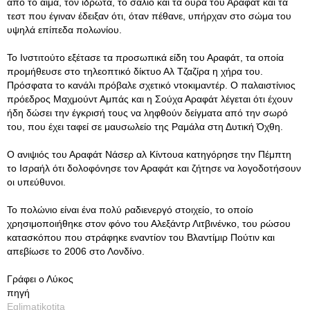
από το αίμα, τον ιδρώτα, το σάλιο και τα ούρα του Αραφάτ και τα
τεστ που έγιναν έδειξαν ότι, όταν πέθανε, υπήρχαν στο σώμα του
υψηλά επίπεδα πολωνίου.
Το Ινστιτούτο εξέτασε τα προσωπικά είδη του Αραφάτ, τα οποία
προμήθευσε στο τηλεοπτικό δίκτυο Αλ Τζαζίρα η χήρα του.
Πρόσφατα το κανάλι πρόβαλε σχετικό ντοκιμαντέρ. Ο παλαιστίνιος
πρόεδρος Μαχμούντ Αμπάς και η Σούχα Αραφάτ λέγεται ότι έχουν
ήδη δώσει την έγκρισή τους να ληφθούν δείγματα από την σωρό
του, που έχει ταφεί σε μαυσωλείο της Ραμάλα στη Δυτική Όχθη.
Ο ανιψιός του Αραφάτ Νάσερ αλ Κίντουα κατηγόρησε την Πέμπτη
το Ισραήλ ότι δολοφόνησε τον Αραφάτ και ζήτησε να λογοδοτήσουν
οι υπεύθυνοι.
Το πολώνιο είναι ένα πολύ ραδιενεργό στοιχείο, το οποίο
χρησιμοποιήθηκε στον φόνο του Αλεξάντρ Λιτβινένκο, του ρώσου
κατασκόπου που στράφηκε εναντίον του Βλαντίμιρ Πούτιν και
απεβίωσε το 2006 στο Λονδίνο.
Γράφει ο Λύκος
πηγή
Eglimatikotita