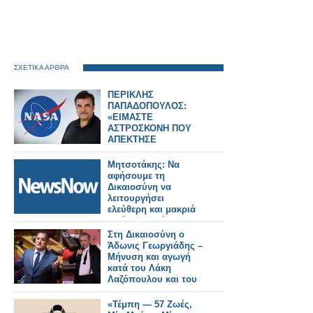
ΣΧΕΤΙΚΑ ΑΡΘΡΑ
ΠΕΡΙΚΛΗΣ
ΠΑΠΑΔΟΠΟΥΛΟΣ:
«ΕΙΜΑΣΤΕ
ΑΣΤΡΟΣΚΟΝΗ ΠΟΥ
ΑΠΕΚΤΗΣΕ
ΣΥΝΕΙΔΗΣΗ» – Ο
ΗΓΕΤΗΣ ΤΗΣ NASA
Μητσοτάκης: Να
ΠΙΣΩ ΑΠΟ ΤΟ Artemis
αφήσουμε τη
II
Δικαιοσύνη να
λειτουργήσει
ελεύθερη και μακριά
από πολιτικές
σκοπιμότητες.
Στη Δικαιοσύνη ο
Άδωνις Γεωργιάδης –
Μήνυση και αγωγή
κατά του Λάκη
Λαζόπουλου και του
Mega
«Τέμπη — 57 Ζωές,