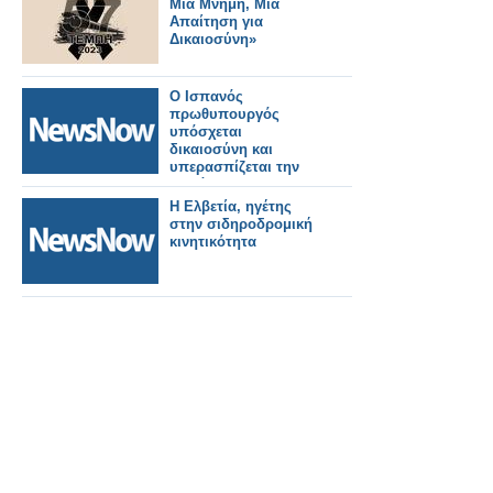
Μία Μνήμη, Μία
Απαίτηση για
Δικαιοσύνη»
Ο Ισπανός
πρωθυπουργός
υπόσχεται
δικαιοσύνη και
υπερασπίζεται την
ασφάλεια των
σιδηροδρόμων μετά
Η Ελβετία, ηγέτης
τα θανατηφόρα
στην σιδηροδρομική
δυστυχήματα
κινητικότητα