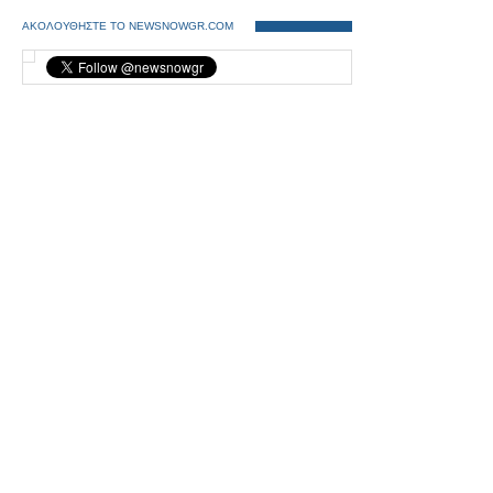
ΑΚΟΛΟΥΘΗΣΤΕ ΤΟ NEWSNOWGR.COM