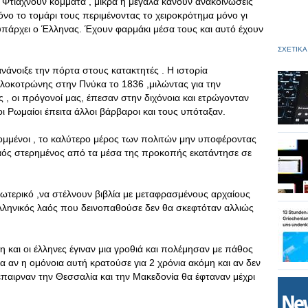
 Φτιάχνουν κόμματα , μικρά ή μεγάλα κάνουν ανακοινώσεις
όνο το τομάρι τους περιμένοντας το χειροκρότημα μόνο γι
 υπάρχει ο Έλληνας. Έχουν φαρμάκι μέσα τους και αυτό έχουν
ΣΧΕΤΙΚΑ
νάνοιξε την πόρτα στους κατακτητές . Η ιστορία
λοκοτρώνης στην Πνύκα το 1836 ,μιλώντας για την
ς , οι πρόγονοί μας, έπεσαν στην διχόνοια και ετρώγονταν
οι Ρωμαίοι έπειτα άλλοι βάρβαροι και τους υπόταξαν.
ομμένοι , το καλύτερο μέρος των πολιτών μην υποφέροντας
λαός στερημένος από τα μέσα της προκοπής εκατάντησε σε
ξωτερικό ,να στέλνουν βιβλία με μεταφρασμένους αρχαίους
 ελληνικός λαός που δεινοπαθούσε δεν θα σκεφτόταν αλλιώς
 και οι έλληνες έγιναν μια γροθιά και πολέμησαν με πάθος
 αν η ομόνοια αυτή κρατούσε για 2 χρόνια ακόμη και αν δεν
έπαιρναν την Θεσσαλία και την Μακεδονία θα έφταναν μέχρι