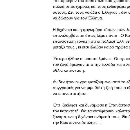
Το συμφέρον του κάθε πολιτικού χωριστά.
πολλά υποσχόμενες και τους ενδιαφέρει μ
αυτούς. Δεν τους νοιάζει ο Έλληνας , δεν
να δώσουν για τον Έλληνα.
Η διχόνοια και η φαγωμάρα τόσων ετών ξα
επαναλαμβάνεται όπως λέμε πάντα . Ο Κο
επανάσταση τόνιζε «ότι οι παλαιοί Έλληνε
μεταξύ τους , κι έτσι έλαβαν καιρό πρώτα 
Ύστερα ήλθαν οι μουσουλμάνοι . Οι προκ
τον ζυγό έφευγαν από την Ελλάδα και ο 
άθλια κατάσταση.
Αν δεν ήταν οι γραμματιζούμενοι από το ε
συγγραφείς για να μιμηθεί τη ζωή τους ο
να επαναστατήσει.
Έτσι ξεκίνησε και δυνάμωσε η Επανάσταση
τον κατακτητή. Θα τα κατάφερναν καλύτερα
ξανάμπαινε η διχόνοια ανάμεσά τους. Θα 
την Κωσταντινούπολη»….