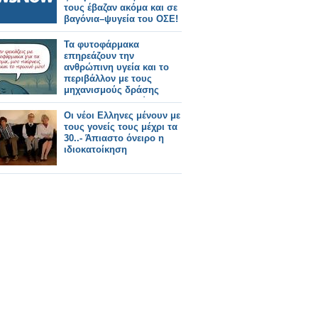
τους έβαζαν ακόμα και σε
βαγόνια–ψυγεία του ΟΣΕ!
Τα φυτοφάρμακα
επηρεάζουν την
ανθρώπινη υγεία και το
περιβάλλον με τους
μηχανισμούς δράσης
τους και αποτελούν
κίνδυνο για τους
Οι νέοι Ελληνες μένουν με
επικονιαστές
τους γονείς τους μέχρι τα
30..- Άπιαστο όνειρο η
ιδιοκατοίκηση