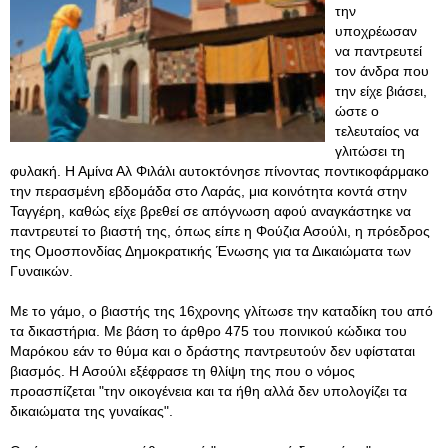
την
υποχρέωσαν
να παντρευτεί
τον άνδρα που
την είχε βιάσει,
ώστε ο
τελευταίος να
γλιτώσει τη
φυλακή. Η Αμίνα Αλ Φιλάλι αυτοκτόνησε πίνοντας ποντικοφάρμακο
την περασμένη εβδομάδα στο Λαράς, μια κοινότητα κοντά στην
Ταγγέρη, καθώς είχε βρεθεί σε απόγνωση αφού αναγκάστηκε να
παντρευτεί το βιαστή της, όπως είπε η Φούζια Ασούλι, η πρόεδρος
της Ομοσπονδίας Δημοκρατικής Ένωσης για τα Δικαιώματα των
Γυναικών.
Με το γάμο, ο βιαστής της 16χρονης γλίτωσε την καταδίκη του από
τα δικαστήρια. Με βάση το άρθρο 475 του ποινικού κώδικα του
Μαρόκου εάν το θύμα και ο δράστης παντρευτούν δεν υφίσταται
βιασμός. Η Ασούλι εξέφρασε τη θλίψη της που ο νόμος
προασπίζεται "την οικογένεια και τα ήθη αλλά δεν υπολογίζει τα
δικαιώματα της γυναίκας".