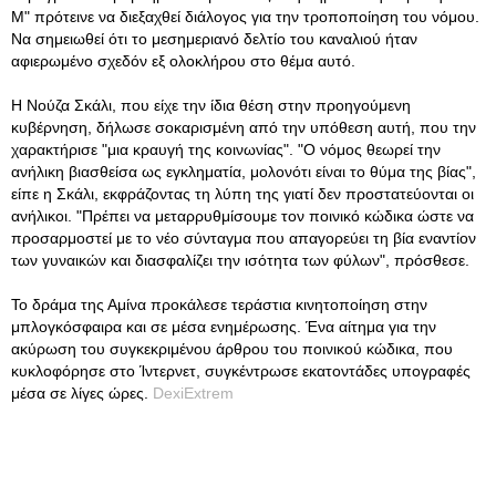
Μ" πρότεινε να διεξαχθεί διάλογος για την τροποποίηση του νόμου.
Να σημειωθεί ότι το μεσημεριανό δελτίο του καναλιού ήταν
αφιερωμένο σχεδόν εξ ολοκλήρου στο θέμα αυτό.
Η Νούζα Σκάλι, που είχε την ίδια θέση στην προηγούμενη
κυβέρνηση, δήλωσε σοκαρισμένη από την υπόθεση αυτή, που την
χαρακτήρισε "μια κραυγή της κοινωνίας". "Ο νόμος θεωρεί την
ανήλικη βιασθείσα ως εγκληματία, μολονότι είναι το θύμα της βίας",
είπε η Σκάλι, εκφράζοντας τη λύπη της γιατί δεν προστατεύονται οι
ανήλικοι. "Πρέπει να μεταρρυθμίσουμε τον ποινικό κώδικα ώστε να
προσαρμοστεί με το νέο σύνταγμα που απαγορεύει τη βία εναντίον
των γυναικών και διασφαλίζει την ισότητα των φύλων", πρόσθεσε.
Το δράμα της Αμίνα προκάλεσε τεράστια κινητοποίηση στην
μπλογκόσφαιρα και σε μέσα ενημέρωσης. Ένα αίτημα για την
ακύρωση του συγκεκριμένου άρθρου του ποινικού κώδικα, που
κυκλοφόρησε στο Ίντερνετ, συγκέντρωσε εκατοντάδες υπογραφές
μέσα σε λίγες ώρες.
DexiExtrem