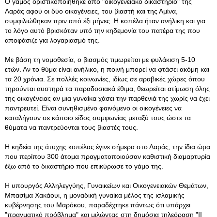
Ο γάμος οριστικοποιήθηκε από "οικογενειακό δικαστήριο" της
Λαράς αφού οι δύο οικογένειες, του βιαστή και της Αμίνα,
συμφιλιώθηκαν πριν από έξι μήνες. Η κοπέλα ήταν ανήλικη και για
το λόγο αυτό βρισκόταν υπό την κηδεμονία του πατέρα της που
αποφάσιζε για λογαριασμό της.
Με βάση τη νομοθεσία, ο βιασμός τιμωρείται με φυλάκιση 5-10
ετών. Αν το θύμα είναι ανήλικο, η ποινή μπορεί να φτάσει ακόμη και
τα 20 χρόνια. Σε πολλές κοινωνίες, ιδίως σε αραβικές χώρες όπου
τηρούνται αυστηρά τα παραδοσιακά έθιμα, θεωρείται ατίμωση όλης
της οικογένειας αν μια γυναίκα χάσει την παρθενιά της χωρίς να έχει
παντρευτεί. Είναι συνηθισμένο φαινόμενο οι οικογένειες να
καταλήγουν σε κάποιο είδος συμφωνίας μεταξύ τους ώστε τα
θύματα να παντρεύονται τους βιαστές τους.
Η κηδεία της άτυχης κοπέλας έγινε σήμερα στο Λαράς, την ίδια ώρα
που περίπου 300 άτομα πραγματοποιούσαν καθιστική διαμαρτυρία
έξω από το δικαστήριο που επικύρωσε το γάμο της.
Η υπουργός Αλληλεγγύης, Γυναικείων και Οικογενειακών Θεμάτων,
Μπασίμα Χακάουι, η μοναδική γυναίκα μέλος της ισλαμικής
κυβέρνησης του Μαρόκου, παραδέχτηκε πάντως ότι υπάρχει
"πραγματικό πρόβλημα" και μιλώντας στη δημόσια τηλεόραση "ΙΙ