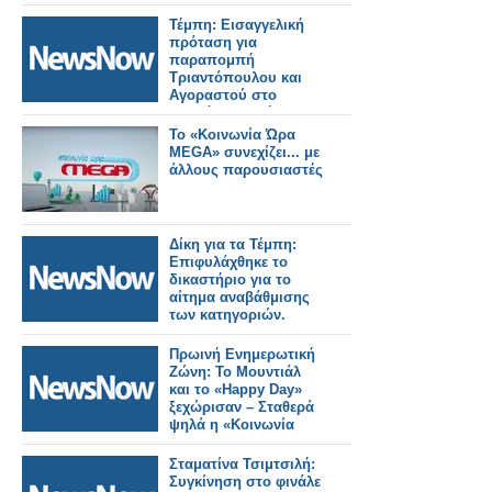
Τέμπη: Εισαγγελική
πρόταση για
παραπομπή
Τριαντόπουλου και
Αγοραστού στο
Ειδικό Δικαστήριο.
Το «Κοινωνία Ώρα
MEGA» συνεχίζει... με
άλλους παρουσιαστές
Δίκη για τα Τέμπη:
Επιφυλάχθηκε το
δικαστήριο για το
αίτημα αναβάθμισης
των κατηγοριών.
Πρωινή Ενημερωτική
Ζώνη: Το Μουντιάλ
και το «Happy Day»
ξεχώρισαν – Σταθερά
ψηλά η «Κοινωνία
Ώρα Mega»
Σταματίνα Τσιμτσιλή:
Συγκίνηση στο φινάλε