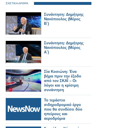
ΣΧΕΤΙΚΑ ΑΡΘΡΑ
Συνάντηση: Δημήτρης
Νανόπουλος (Μέρος
Β΄)
Συνάντηση: Δημήτρης
Νανόπουλος (Μέρος
Α΄)
Σία Κοσιώνη: Ένα
βήμα πριν την έξοδο
από τον ΣΚΑΪ – Οι
λόγοι και η κρίσιμη
συνάντηση
Το τεράστιο
σιδηροδρομικό έργο
που θα συνδέσει δύο
ηπείρους και
αεροδρόμια
εισέρχεται σε μια
κρίσιμη φάση με 6,75