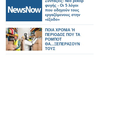
Συντάξεις: Νέο ρεκόρ
δισεκατομμύρια.
φυγής - Οι 5 λόγοι
που οδηγούν τους
εργαζόμενους στην
«έξοδο»
ΠΟΙΑ ΧΡΟΝΙΑ Ή
ΠΕΡΙΟΔΟΣ ΠΟΥ ΤΑ
ΡΟΜΠΟΤ
ΘΑ...ΞΕΠΕΡΑΣΟΥΝ
ΤΟΥΣ
ΕΡΓΑΖΟΜΕΝΟΥΣ