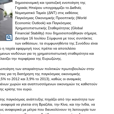
δημοσιονομική και τραπεζική ενοποίηση της
Γηραιάς Ηπείρου υπογραμμίζει το Διεθνές
Νομισματικό Ταμείο (ΔΝΤ) στις εκθέσεις
Παγκόσμιας Οικονομικής Προοπτικής (World
Economic Outlook) και Παγκόσμιας
Χρηματοπιστωτικής Σταθερότητας (Global
Financial Stability) που δημοσιοποιήθηκαν σήμερα,
Δευτέρα 16 Ιουλίου Σύμφωνα με τους συντάκτες
των εκθέσεων, τα συμφωνηθέντα της Συνόδου είναι
η ταχεία εφαρμογή τους πρέπει να αποτελέσει
μενων κινδύνων για τη χρηματοπιστωτική σταθερότητα και
ανίζει την περιφέρεια της Ευρωζώνης.
η υλοποίηση των απαραίτητων πολιτικών πρωτοβουλιών στην
εις για τη διατήρηση της παγκόσμιας οικονομικής
% το 2012 και 3,9% το 2013), καθώς οι αναιμικές
μένων χωρών και αναπτυσσόμενων οικονομιών τις καθιστούν
ης κρίσης του ευρώ.
της παγκόσμιας ανάπτυξης πηγάζει από την ικανότητα των
ναφορά να γίνεται στη Βραζιλία, την Κίνα, και την Ινδία, να
υς αναφορικά με μέτρα που διευκολύνουν τη λειτουργία των