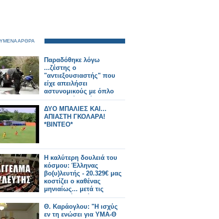
ΥΜΕΝΑ ΑΡΘΡΑ
Παραδόθηκε λόγω
...ζέστης ο
"αντιεξουσιαστής" που
είχε απειλήσει
αστυνομικούς με όπλο
στα Γλυκά Νερά - Έχει
καταδίκη για Ναρκωτικά...
ΔΥΟ ΜΠΑΛΙΕΣ ΚΑΙ...
ΑΠΙΑΣΤΗ ΓΚΟΛΑΡΑ!
*ΒΙΝΤΕΟ*
Η καλύτερη δουλειά του
κόσμου: Έλληνας
βο(υ)λευτής - 20.329€ μας
κοστίζει ο καθένας
μηνιαίως... μετά τις
περικοπές! Δείτε τα
προνόμια τους και
Θ. Καράογλου: "Η ισχύς
κλάψτε!!
εν τη ενώσει για ΥΜΑ-Θ