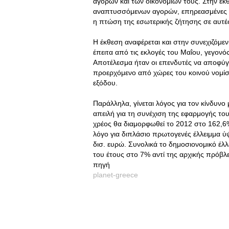
αγορών και των οικονομιών τους. Στην έ
αναπτυσσόμενων αγορών, επηρεασμένες απ
η πτώση της εσωτερικής ζήτησης σε αυτές
Η έκθεση αναφέρεται και στην συνεχιζόμε
έπειτα από τις εκλογές του Μαΐου, γεγον
Αποτέλεσμα ήταν οι επενδυτές να αποφύγ
προερχόμενο από χώρες του κοινού νομίσ
εξόδου.
Παράλληλα, γίνεται λόγος για τον κίνδυν
απειλή για τη συνέχιση της εφαρμογής το
χρέος θα διαμορφωθεί το 2012 στο 162,6%
λόγο για διπλάσιο πρωτογενές έλλειμμα ύψ
δισ. ευρώ. Συνολικά το δημοσιονομικό έλλ
του έτους στο 7% αντί της αρχικής πρόβλ
πηγή
planet-greece