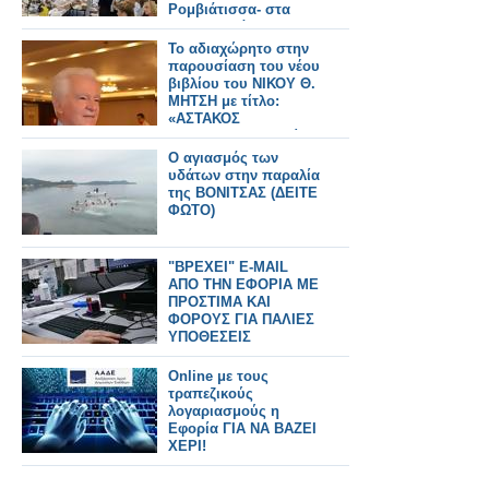
Ρομβιάτισσα- στα
Ακαρνανικά (φωτο-
βιντεο)
Το αδιαχώρητο στην
παρουσίαση του νέου
βιβλίου του ΝΙΚΟΥ Θ.
ΜΗΤΣΗ με τίτλο:
«ΑΣΤΑΚΟΣ
ΞΗΡΟΜΕΡΟΥ Θυσίες
και Αγώνες στα 1821»
Ο αγιασμός των
στην Αθηνα (βιντεο
υδάτων στην παραλία
-φωτο)
της ΒΟΝΙΤΣΑΣ (ΔΕΙΤΕ
ΦΩΤΟ)
"ΒΡΕΧΕΙ" E-MAIL
ΑΠΟ ΤΗΝ ΕΦΟΡΙΑ ΜΕ
ΠΡΟΣΤΙΜΑ ΚΑΙ
ΦΟΡΟΥΣ ΓΙΑ ΠΑΛΙΕΣ
ΥΠΟΘΕΣΕΙΣ
Online με τους
τραπεζικούς
λογαριασμούς η
Εφορία ΓΙΑ ΝΑ ΒΑΖΕΙ
ΧΕΡΙ!