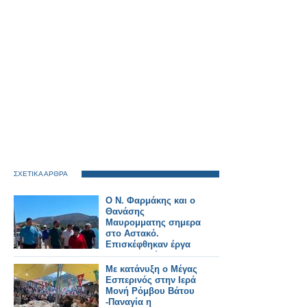
ΣΧΕΤΙΚΑ ΑΡΘΡΑ
Ο Ν. Φαρμάκης και ο
Θανάσης
Μαυρομματης σημερα
στο Αστακό.
Επισκέφθηκαν έργα
που εκτελούνται στην
περιοχή και
Με κατάνυξη ο Μέγας
συναντήθηκαν με
Εσπερινός στην Ιερά
φορείς και πολίτες
Μονή Ρόμβου Βάτου
(φωτο-βιντεο)
-Παναγία η