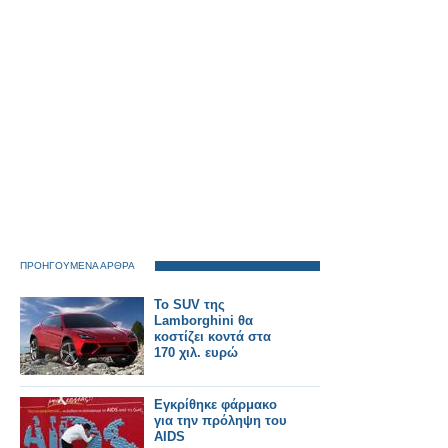
ΠΡΟΗΓΟΥΜΕΝΑ ΑΡΘΡΑ
Το SUV της
Lamborghini θα
κοστίζει κοντά στα
170 χιλ. ευρώ
Εγκρίθηκε φάρμακο
για την πρόληψη του
AIDS