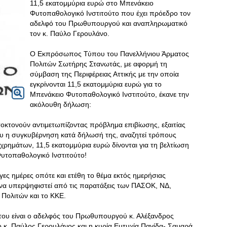
11,5 εκατομμύρια ευρώ στο Μπενάκειο
Φυτοπαθολογικό Ινστιτούτο που έχει πρόεδρο τον
αδελφό του Πρωθυπουργού και αναπληρωματικό
τον κ. Παύλο Γερουλάνο.
Ο Εκπρόσωπος Τύπου του Πανελλήνιου Άρματος
Πολιτών Σωτήρης Στανωτάς, με αφορμή τη
σύμβαση της Περιφέρειας Αττικής με την οποία
εγκρίνονται 11,5 εκατομμύρια ευρώ για το
Μπενάκειο Φυτοπαθολογικό Ινστιτούτο, έκανε την
ακόλουθη δήλωση:
οκτονούν αντιμετωπίζοντας πρόβλημα επιβίωσης, εξαιτίας
ου η συγκυβέρνηση κατά δήλωσή της, αναζητεί τρόπους
ρημάτων, 11,5 εκατομμύρια ευρώ δίνονται για τη βελτίωση
Φυτοπαθολογικό Ινστιτούτο!
γες ημέρες οπότε και ετέθη το θέμα εκτός ημερήσιας
 να υπερψηφιστεί από τις παρατάξεις των ΠΑΣΟΚ, ΝΔ,
Πολιτών και το ΚΚΕ.
ου είναι ο αδελφός του Πρωθυπουργού κ. Αλέξανδρος
 κ. Παύλος Γερουλάνος και η κυρία Ευτυχία Παγίδα- Σαμαρά.