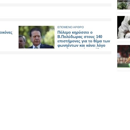
ΕΠΟΜΕΝΟ ΑΡΘΡΟ
εικόνες
Πόλεμο κηρύσσει ο
Β.Πολύδωρας στους 140
επιστήμονες για το θέμα των
φωνηέντων και κάνει λόγο
για «Οργανωμένο σχέδιο» ..
Δείτε ποιοι είναι και που
διδάσκουν...