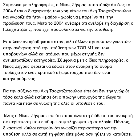
Σύμφωνα με πληροφορίες, ο Νίκος Ζήγρας υποστήριξε ότι έως το
2004 ήταν ο διαχειριστής των χρημάτων του Άκη Τσοχατζόπουλου
και γνώριζε ότι ήταν «μαύρα» χωρίς να μπορεί να πει την
προέλευση τους. Μετά το 2004 ανέφερε ότι ανέλαβε τη διαχείριση ο
Γ.Σαχπατζίδης, που έχει προφυλακιστεί για την υπόθεση.
Επιπλέον αναφέρθηκε και στον ρόλο άλλων προσώπων γνωστών
στην ανάκριση από την υπόθεση των TOR M1 και των
υποβρυχίων αλλά και ατόμων που μέχρι στιγμής δεν
αντιμετωπίζουν κατηγορίες. Σύμφωνα με τις ίδιες πληροφορίες, ο
Νίκος Ζήγρας φέρεται να έδωσε στον ανακριτή το όνομα
τουλάχιστον ενός κρατικού αξιωματούχου που δεν είναι
κατηγορούμενος.
Για την σύζυγο του Άκη Τσοχατζόπουλου είπε ότι δεν την γνώριζε
τόσο καλά αλλά εκτίμησε ότι ο πρώην υπουργός της έλεγε τα
πάντα και ήταν σε γνώση της όλες οι υποθέσεις του.
Τέλος ο Νίκος Ζήγρας είπε ότι παραμένει στη διάθεση του ανακριτή
σε περίπτωση που επιθυμεί συμπληρωματική απολογία. Πάντως,
δικαστικοί κύκλοι εκτιμούν ότι γνωρίζει περισσότερα για την
υπόθεση αλλά σε αυτή τη φάση είπε μόνο όσα ήθελε να καταθέσει.