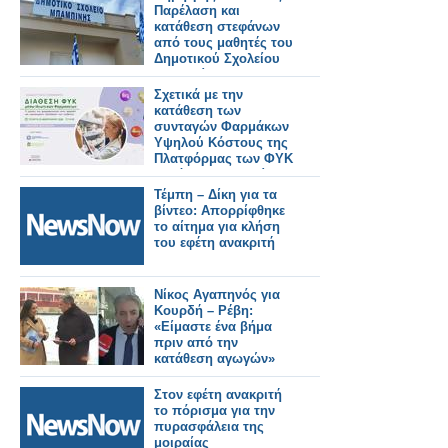
Παρέλαση και
κατάθεση στεφάνων
από τους μαθητές του
Δημοτικού Σχολείου
Μπαμπίνης!
Σχετικά με την
κατάθεση των
συνταγών Φαρμάκων
Υψηλού Κόστους της
Πλατφόρμας των ΦΥΚ
μηνός Φεβρουαρίου
2026
Τέμπη – Δίκη για τα
βίντεο: Απορρίφθηκε
το αίτημα για κλήση
του εφέτη ανακριτή
Νίκος Αγαπηνός για
Κουρδή – Ρέβη:
«Είμαστε ένα βήμα
πριν από την
κατάθεση αγωγών»
Στον εφέτη ανακριτή
το πόρισμα για την
πυρασφάλεια της
μοιραίας