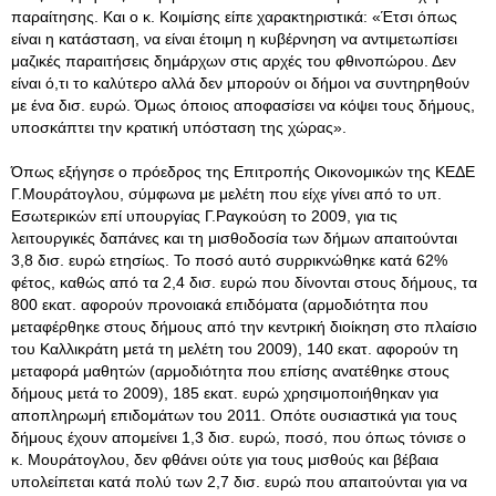
παραίτησης. Και ο κ. Κοιμίσης είπε χαρακτηριστικά: «Έτσι όπως
είναι η κατάσταση, να είναι έτοιμη η κυβέρνηση να αντιμετωπίσει
μαζικές παραιτήσεις δημάρχων στις αρχές του φθινοπώρου. Δεν
είναι ό,τι το καλύτερο αλλά δεν μπορούν οι δήμοι να συντηρηθούν
με ένα δισ. ευρώ. Όμως όποιος αποφασίσει να κόψει τους δήμους,
υποσκάπτει την κρατική υπόσταση της χώρας».
Όπως εξήγησε ο πρόεδρος της Επιτροπής Οικονομικών της ΚΕΔΕ
Γ.Μουράτογλου, σύμφωνα με μελέτη που είχε γίνει από το υπ.
Εσωτερικών επί υπουργίας Γ.Ραγκούση το 2009, για τις
λειτουργικές δαπάνες και τη μισθοδοσία των δήμων απαιτούνται
3,8 δισ. ευρώ ετησίως. Το ποσό αυτό συρρικνώθηκε κατά 62%
φέτος, καθώς από τα 2,4 δισ. ευρώ που δίνονται στους δήμους, τα
800 εκατ. αφορούν προνοιακά επιδόματα (αρμοδιότητα που
μεταφέρθηκε στους δήμους από την κεντρική διοίκηση στο πλαίσιο
του Καλλικράτη μετά τη μελέτη του 2009), 140 εκατ. αφορούν τη
μεταφορά μαθητών (αρμοδιότητα που επίσης ανατέθηκε στους
δήμους μετά το 2009), 185 εκατ. ευρώ χρησιμοποιήθηκαν για
αποπληρωμή επιδομάτων του 2011. Οπότε ουσιαστικά για τους
δήμους έχουν απομείνει 1,3 δισ. ευρώ, ποσό, που όπως τόνισε ο
κ. Μουράτογλου, δεν φθάνει ούτε για τους μισθούς και βέβαια
υπολείπεται κατά πολύ των 2,7 δισ. ευρώ που απαιτούνται για να