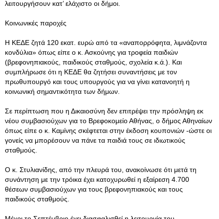
λειτουργήσουν κατ’ ελάχιστο οι δήμοι.
Κοινωνικές παροχές
Η ΚΕΔΕ ζητά 120 εκατ. ευρώ από τα «αναπορρόφητα, λιμνάζοντα
κονδύλια» όπως είπε ο κ. Ασκούνης για τροφεία παιδιών
(βρεφονηπιακούς, παιδικούς σταθμούς, σχολεία κ.ά.). Και
συμπλήρωσε ότι η ΚΕΔΕ θα ζητήσει συναντήσεις με τον
πρωθυπουργό και τους υπουργούς για να γίνει κατανοητή η
κοινωνική σημαντικότητα των δήμων.
Σε περίπτωση που η Δικαιοσύνη δεν επιτρέψει την πρόσληψη εκ
νέου συμβασιούχων για το Βρεφοκομείο Αθήνας, ο δήμος Αθηναίων
όπως είπε ο κ. Καμίνης σκέφτεται στην έκδοση κουπονιών -ώστε οι
γονείς να μπορέσουν να πάνε τα παιδιά τους σε ιδιωτικούς
σταθμούς.
Ο κ. Στυλιανίδης, από την πλευρά του, ανακοίνωσε ότι μετά τη
συνάντηση με την τρόικα έχει κατοχυρωθεί η εξαίρεση 4.700
θέσεων συμβασιούχων για τους βρεφονηπιακούς και τους
παιδικούς σταθμούς.
Μέχρι το Σεπτέμβριο έχει διασφαλισθεί η λειτουργία του