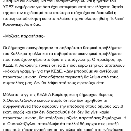
-θεσμικά και οικονομικά που αντιμετωπίζουν- και η ηγεσία του
ΥΠΕΣ ενημέρωσε για όσα έχει καταφέρει κατά την ελάχιστη θητεία
της και τον σχεδιασμό που απώτερο στόχο έχει να διασωθεί η
τοπική αυτοδιοίκηση και στο πλαίσιο της να υλοποιηθεί η Πολιτική
Κοινωνικής Ασπίδας.
«Μαζικές παραιτήσεις»
Οι δήμαρχοι σκιαγράφησαν τα σοβαρότατα θεσμικά προβλήματα
του Καλλικράτη αλλά και τα σοβαρότατα οικονομικά προβλήματα
που τους έχουν φέρει στο όριο της απόγνωσης. Ο πρόεδρος της
ΚΕΔΕ Κ. Ασκούνης τόνισε ότι τα 2,7 δισ. ευρώ ετησίως αποτελούν
«κόκκινη γραμμή» για την ΚΕΔΕ. «Δεν μπορούμε να αντέξουμε
περαιτέρω μείωση. Οποιαδήποτε περικοπή θα λείψει από τους
συμπολίτες μας. Δεν θα λείψει από τους αιρετούς» είπε.
Μάλιστα, ο γγ της ΚΕΔΕ Α.Κοιμίσης και η δήμαρχος Βέροιας
Χ.Ουσουλτζόγλου έκαναν σαφές ότι εάν δεν τηρηθούν τα
συμφωνηθέντα (που αφορούν την απόδοση στους δήμους 513,8
εκατ. ευρώ) και εάν δεν διασφαλισθεί ότι δεν θα γίνει καμία
περαιτέρω μείωση, θα υπάρξουν μαζικές παραιτήσεις δημάρχων. Η
κ. Ουσουλτζόγλου αποκάλυψε ότι πολλοί δήμαρχοι στις μεταξύ
τους συζητήσεις αναφέρονται τον τελευταίο καιρό στο ενδεχόμενο