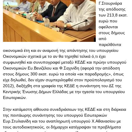
Γ.Στουρνάρα
της απόδοσης
των 213,8 εκατ.
ευρώ που
οφείλονται
στους δήμους
από
παρελθόντα
οικονομικά έτη και εν αναμονή της απάντησης του υπουργείου
Οικονομικών σχετικά με το αν θα τηρηθεί τελικά ό,τι έχει
συμφωνηθεί και συνυπογραφεί μεταξύ ΚΕΔΕ και πρώην υπουργού
Οικονομικών Ευ.Βενιζέλου και Φ.Σαχινίδη (αφορά την απόδοση
στους δήμους 300 εκατ. ευρώ τα οποία «εκ παραδρομής», όπως
είχε δηλωθεί, δεν είχαν συμπεριληφθεί στον προϋπολογισμό του
2012), διεξήχθη στα γραφεία της ΚΕΔΕ η συνάντηση του ΔΣ της
Κεντρικής Ένωσης Δήμων Ελλάδας με την ηγεσία του υπουργείου
Εσωτερικών.
Στην κατάμεστη αίθουσα συνεδριάσεων της ΚΕΔΕ και στη διάρκεια
της πεντάωρης συνάντησης του υπουργού Εσωτερικών
Ευρ.Στυλιανίδη και του αναπληρωτή υπουργού Χ.Αθανασίου με
τους αυτοδιοικητικούς, οι δήμαρχοι κατέγραψαν τα προβλήματα